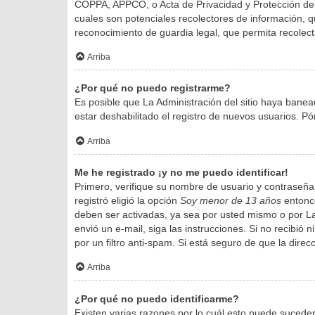
COPPA, APPCO, o Acta de Privacidad y Protección de N
cuales son potenciales recolectores de información, qu
reconocimiento de guardia legal, que permita recolect
Arriba
¿Por qué no puedo registrarme?
Es posible que La Administración del sitio haya banea
estar deshabilitado el registro de nuevos usuarios. Pó
Arriba
Me he registrado ¡y no me puedo identificar!
Primero, verifique su nombre de usuario y contraseña.
registró eligió la opción
Soy menor de 13 años
entonce
deben ser activadas, ya sea por usted mismo o por La A
envió un e-mail, siga las instrucciones. Si no recibió
por un filtro anti-spam. Si está seguro de que la dire
Arriba
¿Por qué no puedo identificarme?
Existen varias razones por lo cuál esto puede sucede