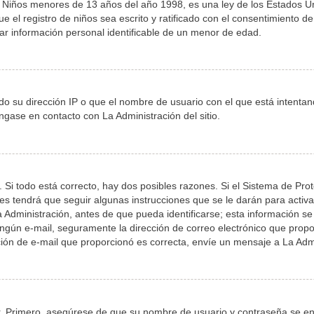
iños menores de 13 años del año 1998, es una ley de los Estados Unidos
e el registro de niños sea escrito y ratificado con el consentimiento 
ar información personal identificable de un menor de edad.
do su dirección IP o que el nombre de usuario con el que está intenta
ngase en contacto con La Administración del sitio.
 Si todo está correcto, hay dos posibles razones. Si el Sistema de Pro
s tendrá que seguir algunas instrucciones que se le darán para activa
dministración, antes de que pueda identificarse; esta información se le 
 ningún e-mail, seguramente la dirección de correo electrónico que prop
cción de e-mail que proporcionó es correcta, envíe un mensaje a La Adm
r. Primero, asegúrese de que su nombre de usuario y contraseña se enc