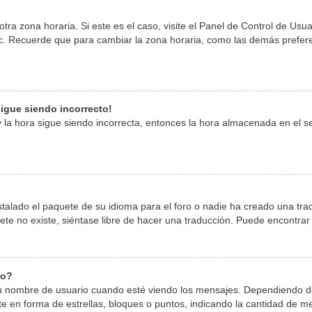
tra zona horaria. Si este es el caso, visite el Panel de Control de Usu
tc. Recuerde que para cambiar la zona horaria, como las demás preferen
 sigue siendo incorrecto!
 y la hora sigue siendo incorrecta, entonces la hora almacenada en el 
stalado el paquete de su idioma para el foro o nadie ha creado una tra
quete no existe, siéntase libre de hacer una traducción. Puede encontra
io?
mbre de usuario cuando esté viendo los mensajes. Dependiendo de la p
te en forma de estrellas, bloques o puntos, indicando la cantidad de m