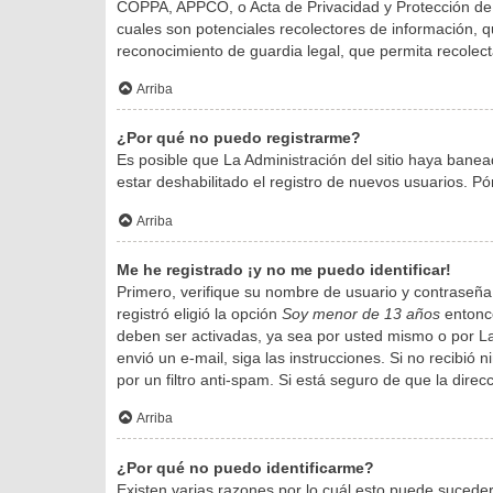
COPPA, APPCO, o Acta de Privacidad y Protección de N
cuales son potenciales recolectores de información, qu
reconocimiento de guardia legal, que permita recolect
Arriba
¿Por qué no puedo registrarme?
Es posible que La Administración del sitio haya banea
estar deshabilitado el registro de nuevos usuarios. Pó
Arriba
Me he registrado ¡y no me puedo identificar!
Primero, verifique su nombre de usuario y contraseña.
registró eligió la opción
Soy menor de 13 años
entonce
deben ser activadas, ya sea por usted mismo o por La A
envió un e-mail, siga las instrucciones. Si no recibió
por un filtro anti-spam. Si está seguro de que la dire
Arriba
¿Por qué no puedo identificarme?
Existen varias razones por lo cuál esto puede sucede