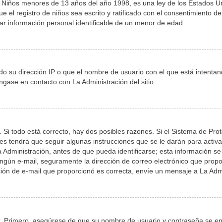
iños menores de 13 años del año 1998, es una ley de los Estados Unidos
e el registro de niños sea escrito y ratificado con el consentimiento 
ar información personal identificable de un menor de edad.
do su dirección IP o que el nombre de usuario con el que está intenta
ngase en contacto con La Administración del sitio.
 Si todo está correcto, hay dos posibles razones. Si el Sistema de Pro
s tendrá que seguir algunas instrucciones que se le darán para activa
dministración, antes de que pueda identificarse; esta información se le 
 ningún e-mail, seguramente la dirección de correo electrónico que prop
cción de e-mail que proporcionó es correcta, envíe un mensaje a La Adm
r. Primero, asegúrese de que su nombre de usuario y contraseña se enc