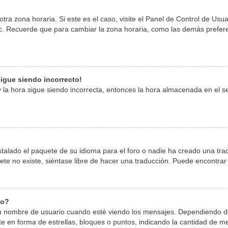
tra zona horaria. Si este es el caso, visite el Panel de Control de Usu
tc. Recuerde que para cambiar la zona horaria, como las demás preferen
 sigue siendo incorrecto!
 y la hora sigue siendo incorrecta, entonces la hora almacenada en el 
stalado el paquete de su idioma para el foro o nadie ha creado una tra
quete no existe, siéntase libre de hacer una traducción. Puede encontra
io?
mbre de usuario cuando esté viendo los mensajes. Dependiendo de la p
te en forma de estrellas, bloques o puntos, indicando la cantidad de m