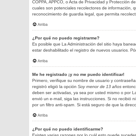
COPPA, APPCO, o Acta de Privacidad y Protección de N
cuales son potenciales recolectores de información, qu
reconocimiento de guardia legal, que permita recolect
Arriba
¿Por qué no puedo registrarme?
Es posible que La Administración del sitio haya banea
estar deshabilitado el registro de nuevos usuarios. Pó
Arriba
Me he registrado ¡y no me puedo identificar!
Primero, verifique su nombre de usuario y contraseña.
registró eligió la opción
Soy menor de 13 años
entonce
deben ser activadas, ya sea por usted mismo o por La A
envió un e-mail, siga las instrucciones. Si no recibió
por un filtro anti-spam. Si está seguro de que la dire
Arriba
¿Por qué no puedo identificarme?
Existen varias razones por lo cuál esto puede sucede