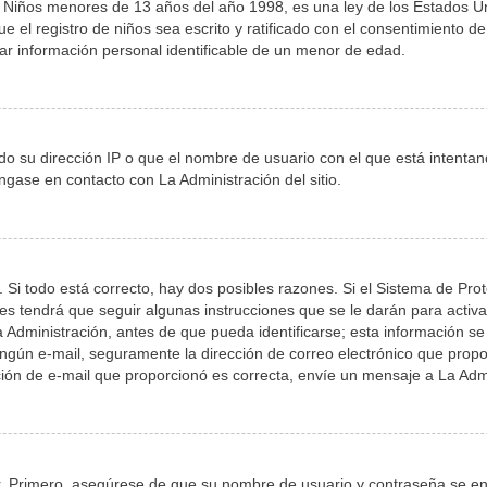
iños menores de 13 años del año 1998, es una ley de los Estados Unidos
e el registro de niños sea escrito y ratificado con el consentimiento 
ar información personal identificable de un menor de edad.
do su dirección IP o que el nombre de usuario con el que está intenta
ngase en contacto con La Administración del sitio.
 Si todo está correcto, hay dos posibles razones. Si el Sistema de Pro
s tendrá que seguir algunas instrucciones que se le darán para activa
dministración, antes de que pueda identificarse; esta información se le 
 ningún e-mail, seguramente la dirección de correo electrónico que prop
cción de e-mail que proporcionó es correcta, envíe un mensaje a La Adm
r. Primero, asegúrese de que su nombre de usuario y contraseña se enc