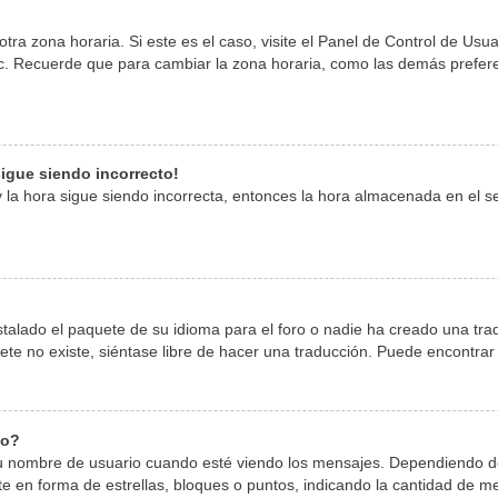
tra zona horaria. Si este es el caso, visite el Panel de Control de Usu
tc. Recuerde que para cambiar la zona horaria, como las demás preferen
 sigue siendo incorrecto!
 y la hora sigue siendo incorrecta, entonces la hora almacenada en el 
stalado el paquete de su idioma para el foro o nadie ha creado una tra
quete no existe, siéntase libre de hacer una traducción. Puede encontra
io?
mbre de usuario cuando esté viendo los mensajes. Dependiendo de la p
te en forma de estrellas, bloques o puntos, indicando la cantidad de m