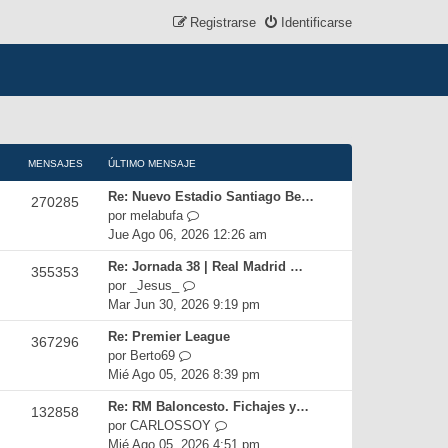
Registrarse
Identificarse
MENSAJES
ÚLTIMO MENSAJE
Re: Nuevo Estadio Santiago Be…
270285
V
por
melabufa
e
Jue Ago 06, 2026 12:26 am
r
Re: Jornada 38 | Real Madrid …
355353
ú
V
por
_Jesus_
l
e
Mar Jun 30, 2026 9:19 pm
t
r
i
Re: Premier League
367296
ú
m
V
por
Berto69
l
o
e
Mié Ago 05, 2026 8:39 pm
t
m
r
i
e
Re: RM Baloncesto. Fichajes y…
132858
ú
m
n
V
por
CARLOSSOY
l
o
s
e
Mié Ago 05, 2026 4:51 pm