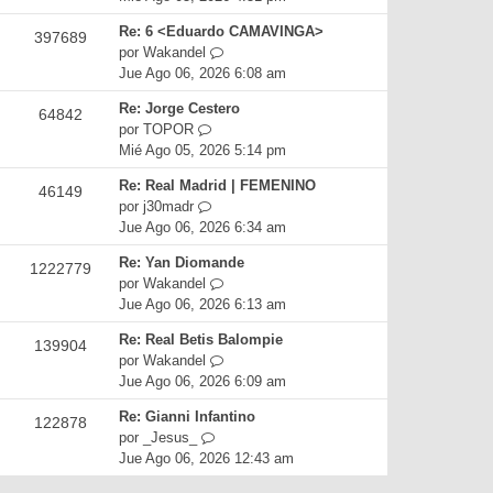
t
m
a
r
i
e
Re: 6 <Eduardo CAMAVINGA>
j
397689
ú
m
n
V
por
Wakandel
e
l
o
s
e
Jue Ago 06, 2026 6:08 am
t
m
a
r
i
e
Re: Jorge Cestero
j
64842
ú
m
n
V
por
TOPOR
e
l
o
s
e
Mié Ago 05, 2026 5:14 pm
t
m
a
r
i
e
Re: Real Madrid | FEMENINO
j
46149
ú
m
n
V
por
j30madr
e
l
o
s
e
Jue Ago 06, 2026 6:34 am
t
m
a
r
i
e
Re: Yan Diomande
j
1222779
ú
m
n
V
por
Wakandel
e
l
o
s
e
Jue Ago 06, 2026 6:13 am
t
m
a
r
i
e
Re: Real Betis Balompie
j
139904
ú
m
n
V
por
Wakandel
e
l
o
s
e
Jue Ago 06, 2026 6:09 am
t
m
a
r
i
e
Re: Gianni Infantino
j
122878
ú
m
n
V
por
_Jesus_
e
l
o
s
e
Jue Ago 06, 2026 12:43 am
t
m
a
r
i
e