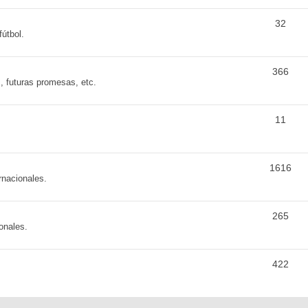
32
fútbol.
366
s, futuras promesas, etc.
11
1616
rnacionales.
265
onales.
422