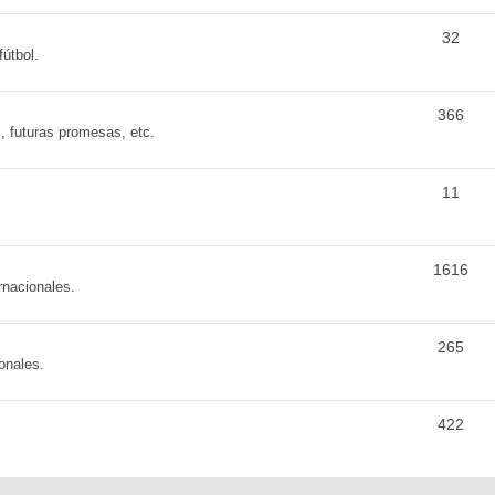
32
fútbol.
366
s, futuras promesas, etc.
11
1616
rnacionales.
265
onales.
422