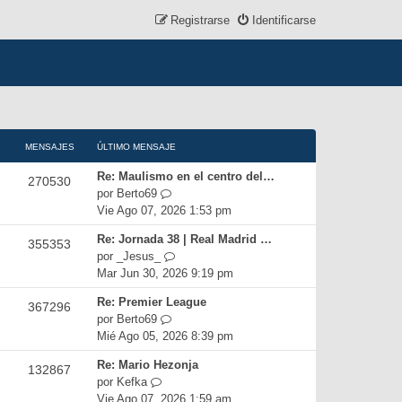
Registrarse
Identificarse
MENSAJES
ÚLTIMO MENSAJE
Re: Maulismo en el centro del…
270530
V
por
Berto69
e
Vie Ago 07, 2026 1:53 pm
r
Re: Jornada 38 | Real Madrid …
355353
ú
V
por
_Jesus_
l
e
Mar Jun 30, 2026 9:19 pm
t
r
i
Re: Premier League
367296
ú
m
V
por
Berto69
l
o
e
Mié Ago 05, 2026 8:39 pm
t
m
r
i
e
Re: Mario Hezonja
132867
ú
m
n
V
por
Kefka
l
o
s
e
Vie Ago 07, 2026 1:59 am