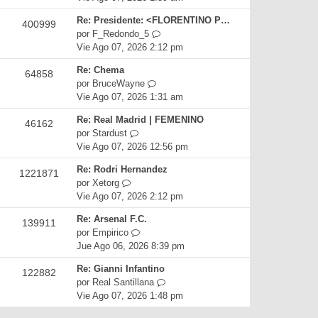
t
m
a
r
i
e
Re: Presidente: <FLORENTINO P…
j
400999
ú
m
n
V
por
F_Redondo_5
e
l
o
s
e
Vie Ago 07, 2026 2:12 pm
t
m
a
r
i
e
Re: Chema
j
64858
ú
m
n
V
por
BruceWayne
e
l
o
s
e
Vie Ago 07, 2026 1:31 am
t
m
a
r
i
e
Re: Real Madrid | FEMENINO
j
46162
ú
m
n
V
por
Stardust
e
l
o
s
e
Vie Ago 07, 2026 12:56 pm
t
m
a
r
i
e
Re: Rodri Hernandez
j
1221871
ú
m
n
V
por
Xetorg
e
l
o
s
e
Vie Ago 07, 2026 2:12 pm
t
m
a
r
i
e
Re: Arsenal F.C.
j
139911
ú
m
n
V
por
Empirico
e
l
o
s
e
Jue Ago 06, 2026 8:39 pm
t
m
a
r
i
e
Re: Gianni Infantino
j
122882
ú
m
n
V
por
Real Santillana
e
l
o
s
e
Vie Ago 07, 2026 1:48 pm
t
m
a
r
i
e