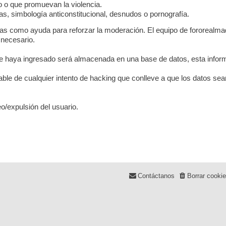
co o que promuevan la violencia.
s, simbología anticonstitucional, desnudos o pornografía.
das como ayuda para reforzar la moderación. El equipo de fororealmad
 necesario.
 haya ingresado será almacenada en una base de datos, esta inform
le de cualquier intento de hacking que conlleve a que los datos s
o/expulsión del usuario.
Contáctanos
Borrar cooki