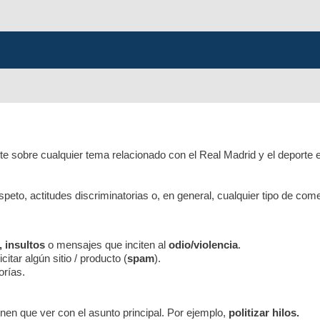
e sobre cualquier tema relacionado con el Real Madrid y el deporte 
respeto, actitudes discriminatorias o, en general, cualquier tipo de co
, insultos
o mensajes que inciten al
odio/violencia
.
itar algún sitio / producto (
spam
).
orías.
nen que ver con el asunto principal. Por ejemplo,
politizar hilos.