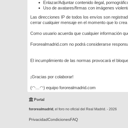
Enlazar/Adjuntar contenido ilegal, pornográfi
Uso de avatares/firmas con imágenes violenta
Las direcciones IP de todos los envíos son registra
cerrar cualquier mensaje en el momento que lo crea
Como usuario acuerda que cualquier información que
Fororealmadrid.com no podrá considerarse responsab
El incumplimiento de las normas provocará el bloque
¡Gracias por colaborar!
(◠﹏◠) equipo fororealmadrid.com
Portal
fororealmadrid
, el foro no oficial del Real Madrid. - 2026
Privacidad
Condiciones
FAQ