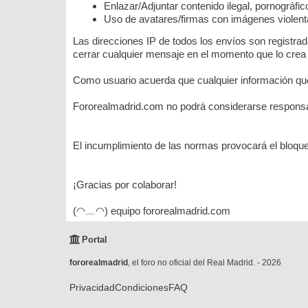
Enlazar/Adjuntar contenido ilegal, pornográfi
Uso de avatares/firmas con imágenes violenta
Las direcciones IP de todos los envíos son registra
cerrar cualquier mensaje en el momento que lo crea
Como usuario acuerda que cualquier información que
Fororealmadrid.com no podrá considerarse responsab
El incumplimiento de las normas provocará el bloque
¡Gracias por colaborar!
(◠﹏◠) equipo fororealmadrid.com
Portal
fororealmadrid
, el foro no oficial del Real Madrid. - 2026
Privacidad
Condiciones
FAQ