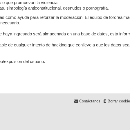
co o que promuevan la violencia.
s, simbología anticonstitucional, desnudos o pornografía.
das como ayuda para reforzar la moderación. El equipo de fororealmad
 necesario.
 haya ingresado será almacenada en una base de datos, esta inform
le de cualquier intento de hacking que conlleve a que los datos s
o/expulsión del usuario.
Contáctanos
Borrar cooki