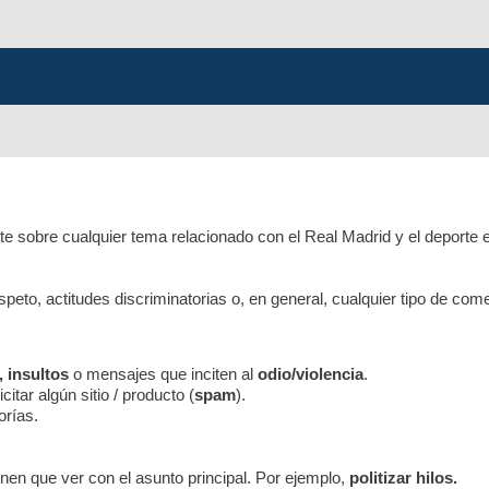
e sobre cualquier tema relacionado con el Real Madrid y el deporte 
respeto, actitudes discriminatorias o, en general, cualquier tipo de co
, insultos
o mensajes que inciten al
odio/violencia
.
itar algún sitio / producto (
spam
).
orías.
nen que ver con el asunto principal. Por ejemplo,
politizar hilos.