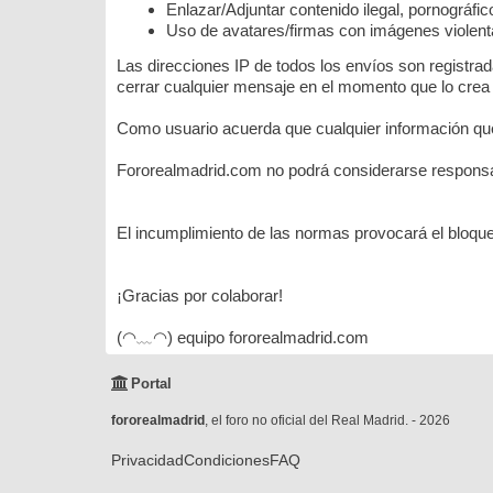
Enlazar/Adjuntar contenido ilegal, pornográfi
Uso de avatares/firmas con imágenes violenta
Las direcciones IP de todos los envíos son registra
cerrar cualquier mensaje en el momento que lo crea
Como usuario acuerda que cualquier información que
Fororealmadrid.com no podrá considerarse responsab
El incumplimiento de las normas provocará el bloque
¡Gracias por colaborar!
(◠﹏◠) equipo fororealmadrid.com
Portal
fororealmadrid
, el foro no oficial del Real Madrid. - 2026
Privacidad
Condiciones
FAQ