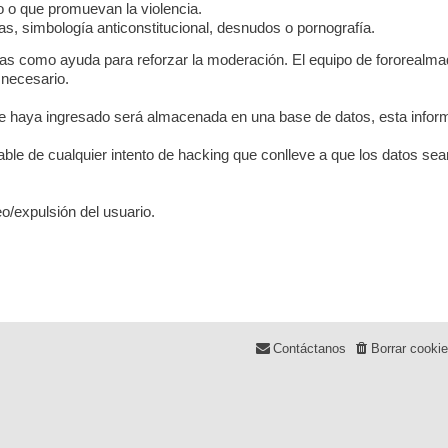
co o que promuevan la violencia.
s, simbología anticonstitucional, desnudos o pornografía.
das como ayuda para reforzar la moderación. El equipo de fororealmad
 necesario.
 haya ingresado será almacenada en una base de datos, esta inform
le de cualquier intento de hacking que conlleve a que los datos s
o/expulsión del usuario.
Contáctanos
Borrar cooki