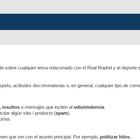
e sobre cualquier tema relacionado con el Real Madrid y el deporte 
respeto, actitudes discriminatorias o, en general, cualquier tipo de co
, insultos
o mensajes que inciten al
odio/violencia
.
itar algún sitio / producto (
spam
).
orías.
nen que ver con el asunto principal. Por ejemplo,
politizar hilos.