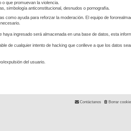
co o que promuevan la violencia.
s, simbología anticonstitucional, desnudos o pornografía.
das como ayuda para reforzar la moderación. El equipo de fororealmad
 necesario.
 haya ingresado será almacenada en una base de datos, esta inform
le de cualquier intento de hacking que conlleve a que los datos s
o/expulsión del usuario.
Contáctanos
Borrar cooki