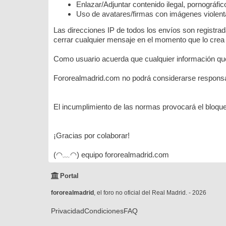
Enlazar/Adjuntar contenido ilegal, pornográfi
Uso de avatares/firmas con imágenes violenta
Las direcciones IP de todos los envíos son registra
cerrar cualquier mensaje en el momento que lo crea
Como usuario acuerda que cualquier información que
Fororealmadrid.com no podrá considerarse responsab
El incumplimiento de las normas provocará el bloque
¡Gracias por colaborar!
(◠﹏◠) equipo fororealmadrid.com
Portal
fororealmadrid
, el foro no oficial del Real Madrid. - 2026
Privacidad
Condiciones
FAQ