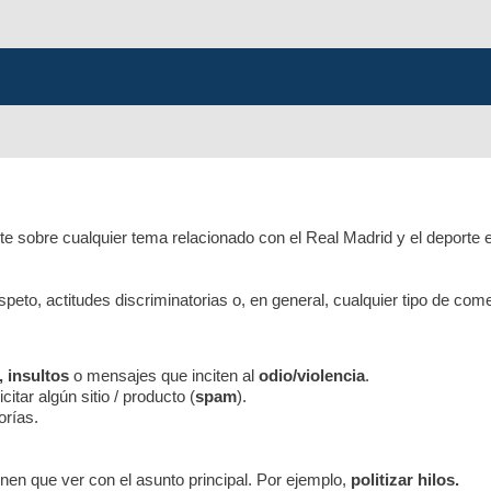
e sobre cualquier tema relacionado con el Real Madrid y el deporte 
respeto, actitudes discriminatorias o, en general, cualquier tipo de co
, insultos
o mensajes que inciten al
odio/violencia
.
itar algún sitio / producto (
spam
).
orías.
nen que ver con el asunto principal. Por ejemplo,
politizar hilos.