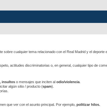
e sobre cualquier tema relacionado con el Real Madrid y el deporte 
respeto, actitudes discriminatorias o, en general, cualquier tipo de co
, insultos
o mensajes que inciten al
odio/violencia
.
itar algún sitio / producto (
spam
).
orías.
nen que ver con el asunto principal. Por ejemplo,
politizar hilos.