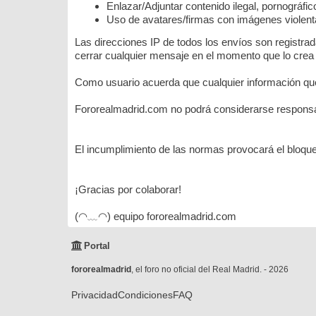
Enlazar/Adjuntar contenido ilegal, pornográfi
Uso de avatares/firmas con imágenes violenta
Las direcciones IP de todos los envíos son registra
cerrar cualquier mensaje en el momento que lo crea
Como usuario acuerda que cualquier información que
Fororealmadrid.com no podrá considerarse responsab
El incumplimiento de las normas provocará el bloque
¡Gracias por colaborar!
(◠﹏◠) equipo fororealmadrid.com
Portal
fororealmadrid
, el foro no oficial del Real Madrid. - 2026
Privacidad
Condiciones
FAQ