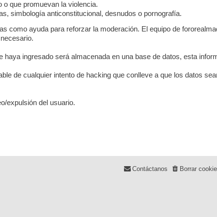
co o que promuevan la violencia.
s, simbología anticonstitucional, desnudos o pornografía.
das como ayuda para reforzar la moderación. El equipo de fororealmad
 necesario.
 haya ingresado será almacenada en una base de datos, esta inform
le de cualquier intento de hacking que conlleve a que los datos s
o/expulsión del usuario.
Contáctanos
Borrar cooki