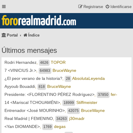
Registrarse
Identificarse
foro
realmadrid
.com
Portal
Índice
Últimos mensajes
Rodri Hernandez
,
TOPOR
4626
7 <VINICIUS Jr.>
,
BruceWayne
64983
¿El peor verano de la historia?
,
AbsolutaLeyenda
28
Ayyoub Bouaddi
,
BruceWayne
818
Presidente: <FLORENTINO PÉREZ Rodríguez>
,
fer-
37850
14 <Mariscal TCHOUAMÉNI>
,
Stiffmeister
18999
Entrenador <José MOURINHO>
,
BruceWayne
42075
Real Madrid | FEMENINO
,
j30madr
34263
<Yan DIOMANDE>
,
degas
1769