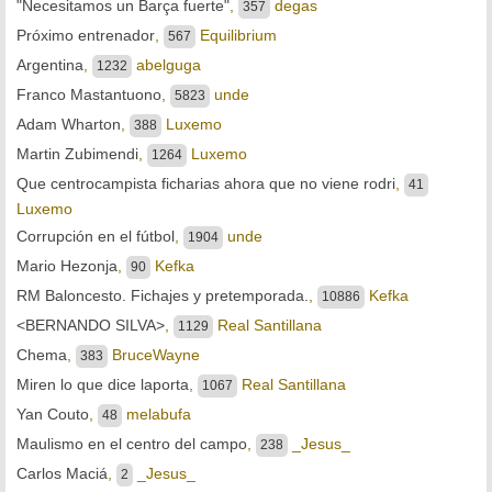
"Necesitamos un Barça fuerte"
,
degas
357
Próximo entrenador
,
Equilibrium
567
Argentina
,
abelguga
1232
Franco Mastantuono
,
unde
5823
Adam Wharton
,
Luxemo
388
Martin Zubimendi
,
Luxemo
1264
Que centrocampista ficharias ahora que no viene rodri
,
41
Luxemo
Corrupción en el fútbol
,
unde
1904
Mario Hezonja
,
Kefka
90
RM Baloncesto. Fichajes y pretemporada.
,
Kefka
10886
<BERNANDO SILVA>
,
Real Santillana
1129
Chema
,
BruceWayne
383
Miren lo que dice laporta
,
Real Santillana
1067
Yan Couto
,
melabufa
48
Maulismo en el centro del campo
,
_Jesus_
238
Carlos Maciá
,
_Jesus_
2