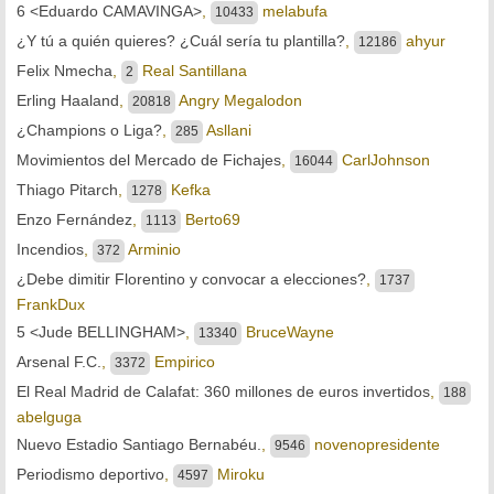
6 <Eduardo CAMAVINGA>
,
melabufa
10433
¿Y tú a quién quieres? ¿Cuál sería tu plantilla?
,
ahyur
12186
Felix Nmecha
,
Real Santillana
2
Erling Haaland
,
Angry Megalodon
20818
¿Champions o Liga?
,
Asllani
285
Movimientos del Mercado de Fichajes
,
CarlJohnson
16044
Thiago Pitarch
,
Kefka
1278
Enzo Fernández
,
Berto69
1113
Incendios
,
Arminio
372
¿Debe dimitir Florentino y convocar a elecciones?
,
1737
FrankDux
5 <Jude BELLINGHAM>
,
BruceWayne
13340
Arsenal F.C.
,
Empirico
3372
El Real Madrid de Calafat: 360 millones de euros invertidos
,
188
abelguga
Nuevo Estadio Santiago Bernabéu.
,
novenopresidente
9546
Periodismo deportivo
,
Miroku
4597