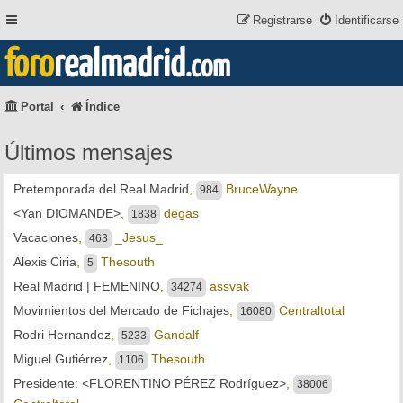
Registrarse
Identificarse
foro
realmadrid
.com
Portal
Índice
Últimos mensajes
Pretemporada del Real Madrid
,
BruceWayne
984
<Yan DIOMANDE>
,
degas
1838
Vacaciones
,
_Jesus_
463
Alexis Ciria
,
Thesouth
5
Real Madrid | FEMENINO
,
assvak
34274
Movimientos del Mercado de Fichajes
,
Centraltotal
16080
Rodri Hernandez
,
Gandalf
5233
Miguel Gutiérrez
,
Thesouth
1106
Presidente: <FLORENTINO PÉREZ Rodríguez>
,
38006