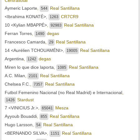
Centraltotal
Aymeric Laporte
,
Real Santillana
544
<Ibrahima KONATÉ>
,
CR7CR9
1263
10 <Kylian MBAPPÉ>
,
Real Santillana
92983
Ferran Torres
,
degas
1490
Francesco Camarda
,
Real Santillana
29
14 <Aurélien TCHOUAMÉNI>
,
Real Santillana
19005
Argentina
,
degas
1242
Miren lo que dice laporta
,
Real Santillana
1085
A.C. Milan
,
Real Santillana
2101
Chelsea F.C.
,
Real Santillana
7357
Futbol Femenino Nacional (no Real Madrid) e Internacional
,
Stardust
1426
7 <VINICIUS Jr.>
,
Mesza
65041
Ayyoub Bouaddi
,
Real Santillana
855
Hugo Larsson
,
Real Santillana
54
<BERNANDO SILVA>
,
Real Santillana
1151