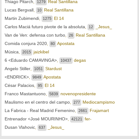
Thiago Pitarch
,
Real Santillana
1279
Lucas Bergvall
,
Real Santillana
10
Martin Zubimendi
,
El 14
1275
Carlos Maciá futuro pivote de la absoluta
,
_Jesus_
12
Van de Ven: defensa con turbo
,
Real Santillana
26
Comida conjura 2020
,
Apostata
80
Música
,
jaizkibel
2015
6 <Eduardo CAMAVINGA>
,
degas
10437
Angelo Stiller
,
Stardust
1051
<ENDRICK>
,
Apostata
9849
César Palacios
,
El 14
95
Franco Mastantuono
,
novenopresidente
5839
Maulismo en el centro del campo
,
Mediocampismo
277
La Fabrica - Real Madrid Femenino
,
Frajamart
2661
Entrenador <José MOURINHO>
,
fer-
42121
Dusan Vlahovic
,
_Jesus_
637