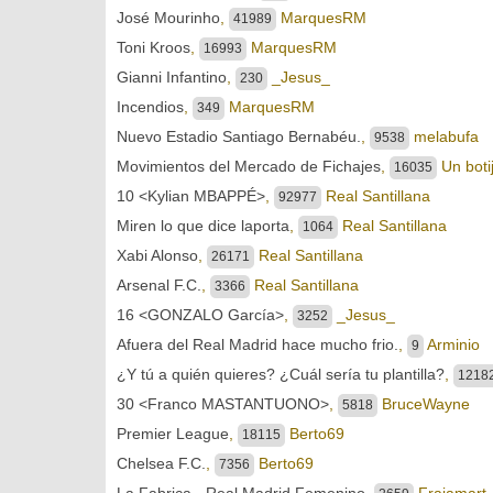
José Mourinho
,
MarquesRM
41989
Toni Kroos
,
MarquesRM
16993
Gianni Infantino
,
_Jesus_
230
Incendios
,
MarquesRM
349
Nuevo Estadio Santiago Bernabéu.
,
melabufa
9538
Movimientos del Mercado de Fichajes
,
Un boti
16035
10 <Kylian MBAPPÉ>
,
Real Santillana
92977
Miren lo que dice laporta
,
Real Santillana
1064
Xabi Alonso
,
Real Santillana
26171
Arsenal F.C.
,
Real Santillana
3366
16 <GONZALO García>
,
_Jesus_
3252
Afuera del Real Madrid hace mucho frio.
,
Arminio
9
¿Y tú a quién quieres? ¿Cuál sería tu plantilla?
,
1218
30 <Franco MASTANTUONO>
,
BruceWayne
5818
Premier League
,
Berto69
18115
Chelsea F.C.
,
Berto69
7356
La Fabrica - Real Madrid Femenino
,
Frajamart