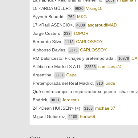
2659
15 <ARDA GÜLER>
,
Viking15
9920
Ayyoub Bouaddi
,
MKG
762
17 <Raúl ASENCIO>
,
asgaroudfMAD
4030
Jorge Cestero
,
TOPOR
233
Bernardo Silva
,
CARLOSSOY
1118
Alphonso Davies
,
CARLOSSOY
1375
RM Baloncesto. Fichajes y pretemporada.
,
CA
10878
Atlético de Madrid S.A.D.
,
santillana74
22536
Argentina
,
Capa
1231
Pretemporada del Real Madrid
,
unde
910
Qué centrocampista organizador se puede fichar en v
Endrick
,
Jorgestu
9811
24 <Dean HUIJSEN> (+)
,
michael37
3163
Miguel Gutiérrez
,
Berto69
1105