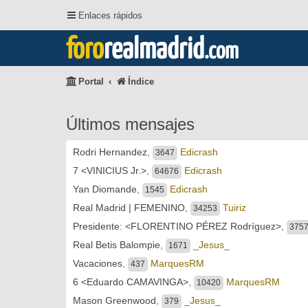
Enlaces rápidos
foro
realmadrid
.com
Portal
Índice
Últimos mensajes
Rodri Hernandez
,
Edicrash
3647
7 <VINICIUS Jr.>
,
Edicrash
64676
Yan Diomande
,
Edicrash
1545
Real Madrid | FEMENINO
,
Tuiriz
34253
Presidente: <FLORENTINO PÉREZ Rodríguez>
,
375
Real Betis Balompie
,
_Jesus_
1671
Vacaciones
,
MarquesRM
437
6 <Eduardo CAMAVINGA>
,
MarquesRM
10420
Mason Greenwood
,
_Jesus_
379