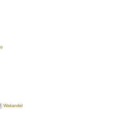
jo
Wakandel
2