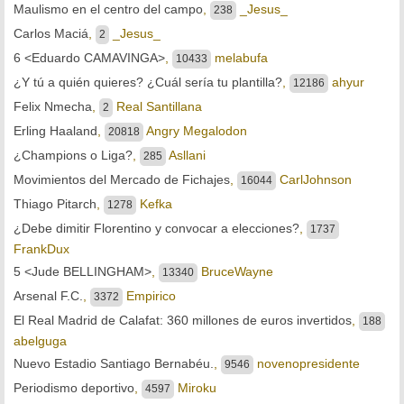
Maulismo en el centro del campo
,
_Jesus_
238
Carlos Maciá
,
_Jesus_
2
6 <Eduardo CAMAVINGA>
,
melabufa
10433
¿Y tú a quién quieres? ¿Cuál sería tu plantilla?
,
ahyur
12186
Felix Nmecha
,
Real Santillana
2
Erling Haaland
,
Angry Megalodon
20818
¿Champions o Liga?
,
Asllani
285
Movimientos del Mercado de Fichajes
,
CarlJohnson
16044
Thiago Pitarch
,
Kefka
1278
¿Debe dimitir Florentino y convocar a elecciones?
,
1737
FrankDux
5 <Jude BELLINGHAM>
,
BruceWayne
13340
Arsenal F.C.
,
Empirico
3372
El Real Madrid de Calafat: 360 millones de euros invertidos
,
188
abelguga
Nuevo Estadio Santiago Bernabéu.
,
novenopresidente
9546
Periodismo deportivo
,
Miroku
4597