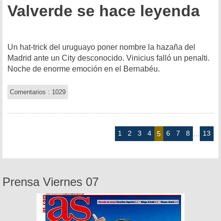
Valverde se hace leyenda
Un hat-trick del uruguayo poner nombre la hazaña del
Madrid ante un City desconocido. Vinicius falló un penalti.
Noche de enorme emoción en el Bernabéu.
Comentarios : 1029
1
2
3
4
6
7
8
13
5
…
Prensa Viernes 07