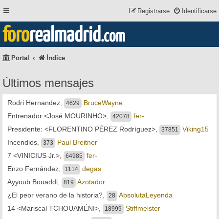
Registrarse
Identificarse
foro
realmadrid
.com
Portal
Índice
Últimos mensajes
Rodri Hernandez
,
BruceWayne
4629
Entrenador <José MOURINHO>
,
fer-
42078
Presidente: <FLORENTINO PÉREZ Rodríguez>
,
Viking15
37851
Incendios
,
Paul Breitner
373
7 <VINICIUS Jr.>
,
fer-
64985
Enzo Fernández
,
degas
1114
Ayyoub Bouaddi
,
Azotador
819
¿El peor verano de la historia?
,
AbsolutaLeyenda
28
14 <Mariscal TCHOUAMÉNI>
,
Stiffmeister
18999