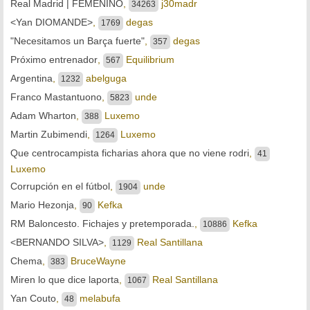
Real Madrid | FEMENINO
,
j30madr
34263
<Yan DIOMANDE>
,
degas
1769
"Necesitamos un Barça fuerte"
,
degas
357
Próximo entrenador
,
Equilibrium
567
Argentina
,
abelguga
1232
Franco Mastantuono
,
unde
5823
Adam Wharton
,
Luxemo
388
Martin Zubimendi
,
Luxemo
1264
Que centrocampista ficharias ahora que no viene rodri
,
41
Luxemo
Corrupción en el fútbol
,
unde
1904
Mario Hezonja
,
Kefka
90
RM Baloncesto. Fichajes y pretemporada.
,
Kefka
10886
<BERNANDO SILVA>
,
Real Santillana
1129
Chema
,
BruceWayne
383
Miren lo que dice laporta
,
Real Santillana
1067
Yan Couto
,
melabufa
48