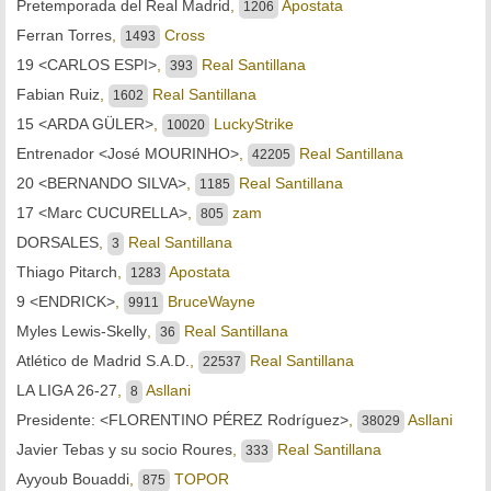
Pretemporada del Real Madrid
,
Apostata
1206
Ferran Torres
,
Cross
1493
19 <CARLOS ESPI>
,
Real Santillana
393
Fabian Ruiz
,
Real Santillana
1602
15 <ARDA GÜLER>
,
LuckyStrike
10020
Entrenador <José MOURINHO>
,
Real Santillana
42205
20 <BERNANDO SILVA>
,
Real Santillana
1185
17 <Marc CUCURELLA>
,
zam
805
DORSALES
,
Real Santillana
3
Thiago Pitarch
,
Apostata
1283
9 <ENDRICK>
,
BruceWayne
9911
Myles Lewis-Skelly
,
Real Santillana
36
Atlético de Madrid S.A.D.
,
Real Santillana
22537
LA LIGA 26-27
,
Asllani
8
Presidente: <FLORENTINO PÉREZ Rodríguez>
,
Asllani
38029
Javier Tebas y su socio Roures
,
Real Santillana
333
Ayyoub Bouaddi
,
TOPOR
875