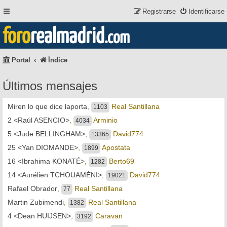
Registrarse
Identificarse
foro
realmadrid
.com
Portal
Índice
Últimos mensajes
Miren lo que dice laporta
,
Real Santillana
1103
2 <Raúl ASENCIO>
,
Arminio
4034
5 <Jude BELLINGHAM>
,
David774
13365
25 <Yan DIOMANDE>
,
Apostata
1899
16 <Ibrahima KONATÉ>
,
Berto69
1282
14 <Aurélien TCHOUAMÉNI>
,
David774
19021
Rafael Obrador
,
Real Santillana
77
Martin Zubimendi
,
Real Santillana
1382
4 <Dean HUIJSEN>
,
Caravan
3192