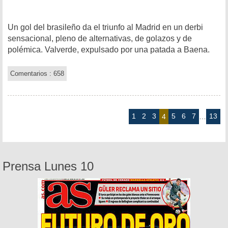
Un gol del brasileño da el triunfo al Madrid en un derbi
sensacional, pleno de alternativas, de golazos y de
polémica. Valverde, expulsado por una patada a Baena.
Comentarios : 658
1
2
3
5
6
7
13
4
…
Prensa Lunes 10