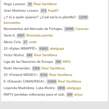
Hugo Larsson
,
Real Santillana
55
Joan Martínez Lozano
,
Kuja87
274
¿Y tú a quién quieres? ¿Cuál sería tu plantilla?
,
12205
benosteles
Movimientos del Mercado de Fichajes
,
Caravan
16096
Serie A
,
AbsolutaLeyenda
4007
Alexis Ciria
,
unde
27
10 <Kylian MBAPPÉ>
,
abelguga
93002
Víctor Muñoz
,
Real Santillana
666
Liga de las Naciones de Europa
,
MKG
284
Rodri Hernandez
,
Real Santillana
5304
23 <Ferland MENDY>
,
Real Santillana
8744
6 <Eduardo CAMAVINGA>
,
Real Santillana
10458
Leyenda Madridista: Luka Modric
,
abelguga
4859
RMTV perdidas millonarias para el club
,
ahyur
400