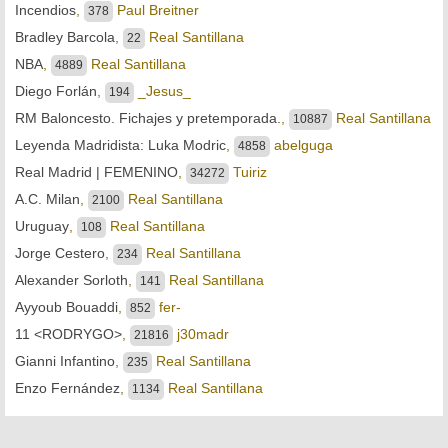
Incendios
,
Paul Breitner
378
Bradley Barcola
,
Real Santillana
22
NBA
,
Real Santillana
4889
Diego Forlán
,
_Jesus_
194
RM Baloncesto. Fichajes y pretemporada.
,
Real Santillana
10887
Leyenda Madridista: Luka Modric
,
abelguga
4858
Real Madrid | FEMENINO
,
Tuiriz
34272
A.C. Milan
,
Real Santillana
2100
Uruguay
,
Real Santillana
108
Jorge Cestero
,
Real Santillana
234
Alexander Sorloth
,
Real Santillana
141
Ayyoub Bouaddi
,
fer-
852
11 <RODRYGO>
,
j30madr
21816
Gianni Infantino
,
Real Santillana
235
Enzo Fernández
,
Real Santillana
1134