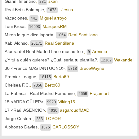
Gianni Infantino
,
skan
231
Real Betis Balompie
,
_Jesus_
1673
Vacaciones
,
Miguel arroyo
441
Toni Kroos
,
MarquesRM
16993
Miren lo que dice laporta
,
Real Santillana
1064
Xabi Alonso
,
Real Santillana
26171
Afuera del Real Madrid hace mucho frio.
,
Arminio
9
¿Y tú a quién quieres? ¿Cuál sería tu plantilla?
,
Wakandel
12182
30 <Franco MASTANTUONO>
,
BruceWayne
5818
Premier League
,
Berto69
18115
Chelsea F.C.
,
Berto69
7356
La Fabrica - Real Madrid Femenino
,
Frajamart
2659
15 <ARDA GÜLER>
,
Viking15
9920
17 <Raúl ASENCIO>
,
asgaroudfMAD
4030
Jorge Cestero
,
TOPOR
233
Alphonso Davies
,
CARLOSSOY
1375