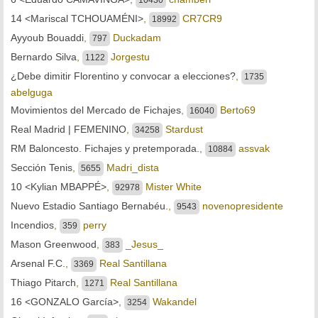
14 <Mariscal TCHOUAMÉNI>
,
CR7CR9
18992
Ayyoub Bouaddi
,
Duckadam
797
Bernardo Silva
,
Jorgestu
1122
¿Debe dimitir Florentino y convocar a elecciones?
,
1735
abelguga
Movimientos del Mercado de Fichajes
,
Berto69
16040
Real Madrid | FEMENINO
,
Stardust
34258
RM Baloncesto. Fichajes y pretemporada.
,
assvak
10884
Sección Tenis
,
Madri_dista
5655
10 <Kylian MBAPPÉ>
,
Mister White
92978
Nuevo Estadio Santiago Bernabéu.
,
novenopresidente
9543
Incendios
,
perry
359
Mason Greenwood
,
_Jesus_
383
Arsenal F.C.
,
Real Santillana
3369
Thiago Pitarch
,
Real Santillana
1271
16 <GONZALO García>
,
Wakandel
3254