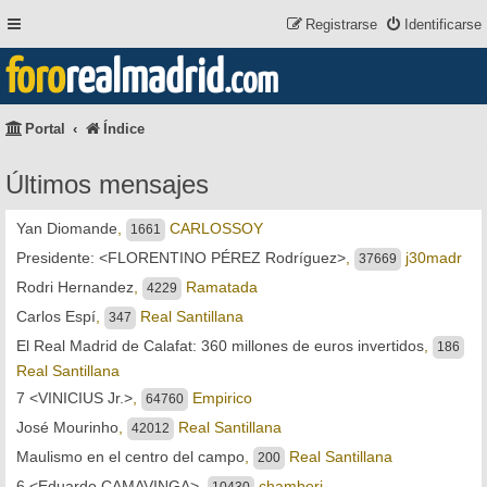
Registrarse
Identificarse
foro
realmadrid
.com
Portal
Índice
Últimos mensajes
Yan Diomande
,
CARLOSSOY
1661
Presidente: <FLORENTINO PÉREZ Rodríguez>
,
j30madr
37669
Rodri Hernandez
,
Ramatada
4229
Carlos Espí
,
Real Santillana
347
El Real Madrid de Calafat: 360 millones de euros invertidos
,
186
Real Santillana
7 <VINICIUS Jr.>
,
Empirico
64760
José Mourinho
,
Real Santillana
42012
Maulismo en el centro del campo
,
Real Santillana
200
6 <Eduardo CAMAVINGA>
,
chamberi
10430