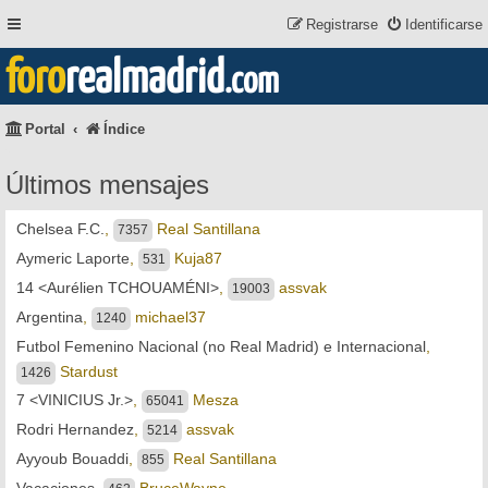
Registrarse
Identificarse
foro
realmadrid
.com
Portal
Índice
Últimos mensajes
Chelsea F.C.
,
Real Santillana
7357
Aymeric Laporte
,
Kuja87
531
14 <Aurélien TCHOUAMÉNI>
,
assvak
19003
Argentina
,
michael37
1240
Futbol Femenino Nacional (no Real Madrid) e Internacional
,
Stardust
1426
7 <VINICIUS Jr.>
,
Mesza
65041
Rodri Hernandez
,
assvak
5214
Ayyoub Bouaddi
,
Real Santillana
855
Vacaciones
,
BruceWayne