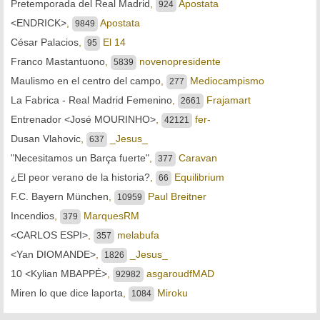
Pretemporada del Real Madrid
,
Apostata
924
<ENDRICK>
,
Apostata
9849
César Palacios
,
El 14
95
Franco Mastantuono
,
novenopresidente
5839
Maulismo en el centro del campo
,
Mediocampismo
277
La Fabrica - Real Madrid Femenino
,
Frajamart
2661
Entrenador <José MOURINHO>
,
fer-
42121
Dusan Vlahovic
,
_Jesus_
637
"Necesitamos un Barça fuerte"
,
Caravan
377
¿El peor verano de la historia?
,
Equilibrium
66
F.C. Bayern München
,
Paul Breitner
10959
Incendios
,
MarquesRM
379
<CARLOS ESPI>
,
melabufa
357
<Yan DIOMANDE>
,
_Jesus_
1826
10 <Kylian MBAPPÉ>
,
asgaroudfMAD
92982
Miren lo que dice laporta
,
Miroku
1084