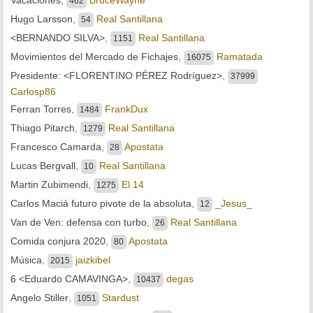
462
Hugo Larsson
,
Real Santillana
54
<BERNANDO SILVA>
,
Real Santillana
1151
Movimientos del Mercado de Fichajes
,
Ramatada
16075
Presidente: <FLORENTINO PÉREZ Rodríguez>
,
37999
Carlosp86
Ferran Torres
,
FrankDux
1484
Thiago Pitarch
,
Real Santillana
1279
Francesco Camarda
,
Apostata
28
Lucas Bergvall
,
Real Santillana
10
Martin Zubimendi
,
El 14
1275
Carlos Maciá futuro pivote de la absoluta
,
_Jesus_
12
Van de Ven: defensa con turbo
,
Real Santillana
26
Comida conjura 2020
,
Apostata
80
Música
,
jaizkibel
2015
6 <Eduardo CAMAVINGA>
,
degas
10437
Angelo Stiller
,
Stardust
1051