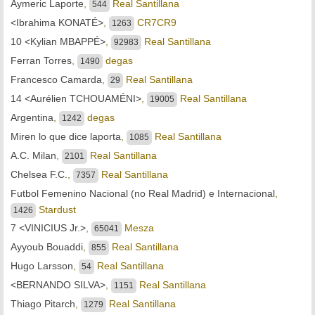
Aymeric Laporte
,
Real Santillana
544
<Ibrahima KONATÉ>
,
CR7CR9
1263
10 <Kylian MBAPPÉ>
,
Real Santillana
92983
Ferran Torres
,
degas
1490
Francesco Camarda
,
Real Santillana
29
14 <Aurélien TCHOUAMÉNI>
,
Real Santillana
19005
Argentina
,
degas
1242
Miren lo que dice laporta
,
Real Santillana
1085
A.C. Milan
,
Real Santillana
2101
Chelsea F.C.
,
Real Santillana
7357
Futbol Femenino Nacional (no Real Madrid) e Internacional
,
Stardust
1426
7 <VINICIUS Jr.>
,
Mesza
65041
Ayyoub Bouaddi
,
Real Santillana
855
Hugo Larsson
,
Real Santillana
54
<BERNANDO SILVA>
,
Real Santillana
1151
Thiago Pitarch
,
Real Santillana
1279