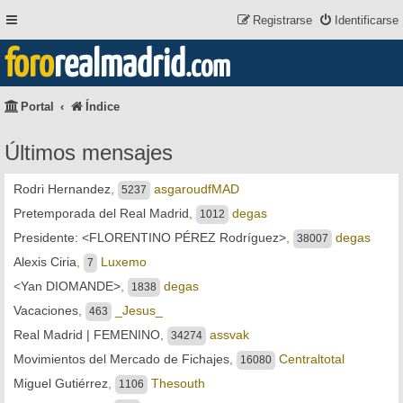
Registrarse
Identificarse
foro
realmadrid
.com
Portal
Índice
Últimos mensajes
Rodri Hernandez
,
asgaroudfMAD
5237
Pretemporada del Real Madrid
,
degas
1012
Presidente: <FLORENTINO PÉREZ Rodríguez>
,
degas
38007
Alexis Ciria
,
Luxemo
7
<Yan DIOMANDE>
,
degas
1838
Vacaciones
,
_Jesus_
463
Real Madrid | FEMENINO
,
assvak
34274
Movimientos del Mercado de Fichajes
,
Centraltotal
16080
Miguel Gutiérrez
,
Thesouth
1106