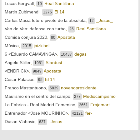
Lucas Bergvall
,
Real Santillana
10
Martin Zubimendi
,
El 14
1275
Carlos Maciá futuro pivote de la absoluta
,
_Jesus_
12
Van de Ven: defensa con turbo
,
Real Santillana
26
Comida conjura 2020
,
Apostata
80
Música
,
jaizkibel
2015
6 <Eduardo CAMAVINGA>
,
degas
10437
Angelo Stiller
,
Stardust
1051
<ENDRICK>
,
Apostata
9849
César Palacios
,
El 14
95
Franco Mastantuono
,
novenopresidente
5839
Maulismo en el centro del campo
,
Mediocampismo
277
La Fabrica - Real Madrid Femenino
,
Frajamart
2661
Entrenador <José MOURINHO>
,
fer-
42121
Dusan Vlahovic
,
_Jesus_
637