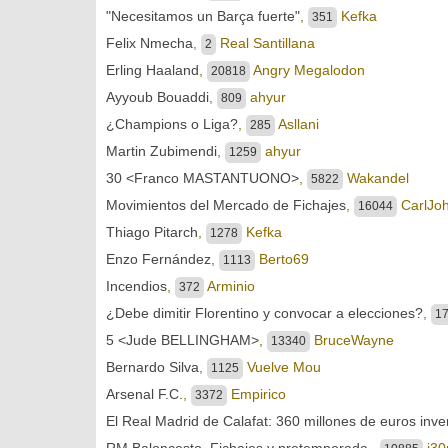
"Necesitamos un Barça fuerte"
,
Kefka
351
Felix Nmecha
,
Real Santillana
2
Erling Haaland
,
Angry Megalodon
20818
Ayyoub Bouaddi
,
ahyur
809
¿Champions o Liga?
,
Asllani
285
Martin Zubimendi
,
ahyur
1259
30 <Franco MASTANTUONO>
,
Wakandel
5822
Movimientos del Mercado de Fichajes
,
CarlJo
16044
Thiago Pitarch
,
Kefka
1278
Enzo Fernández
,
Berto69
1113
Incendios
,
Arminio
372
¿Debe dimitir Florentino y convocar a elecciones?
,
1
5 <Jude BELLINGHAM>
,
BruceWayne
13340
Bernardo Silva
,
Vuelve Mou
1125
Arsenal F.C.
,
Empirico
3372
El Real Madrid de Calafat: 360 millones de euros inve
RM Baloncesto. Fichajes y pretemporada.
,
j30