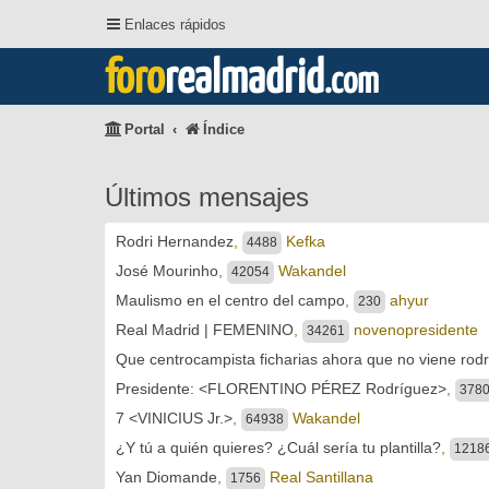
Enlaces rápidos
foro
realmadrid
.com
Portal
Índice
Últimos mensajes
Rodri Hernandez
,
Kefka
4488
José Mourinho
,
Wakandel
42054
Maulismo en el centro del campo
,
ahyur
230
Real Madrid | FEMENINO
,
novenopresidente
34261
Que centrocampista ficharias ahora que no viene rodr
Presidente: <FLORENTINO PÉREZ Rodríguez>
,
378
7 <VINICIUS Jr.>
,
Wakandel
64938
¿Y tú a quién quieres? ¿Cuál sería tu plantilla?
,
1218
Yan Diomande
,
Real Santillana
1756