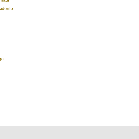
idente
ga