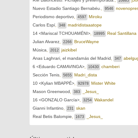
10885
Nuevo Estadio Santiago Bernabéu.
,
novenopres
9546
Periodismo deportivo
,
Miroku
4597
Carlos Espí
,
madridistaaatope
348
14 <Mariscal TCHOUAMÉNI>
,
Real Santillana
18995
Julian Alvarez
,
BruceWayne
2266
Música
,
jaizkibel
2012
Anas Laghrari, el mandamás del Madrid
,
abelgu
347
6 <Eduardo CAMAVINGA>
,
chamberi
10430
Sección Tenis
,
Madri_dista
5655
10 <Kylian MBAPPÉ>
,
Mister White
92978
Mason Greenwood
,
_Jesus_
383
16 <GONZALO García>
,
Wakandel
3254
Gianni Infantino
,
skan
231
Real Betis Balompie
,
_Jesus_
1673