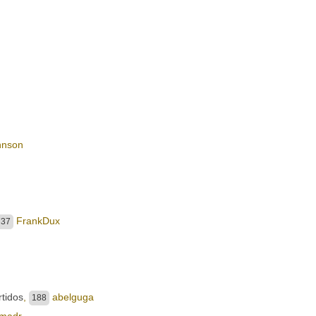
hnson
FrankDux
737
rtidos
,
abelguga
188
madr