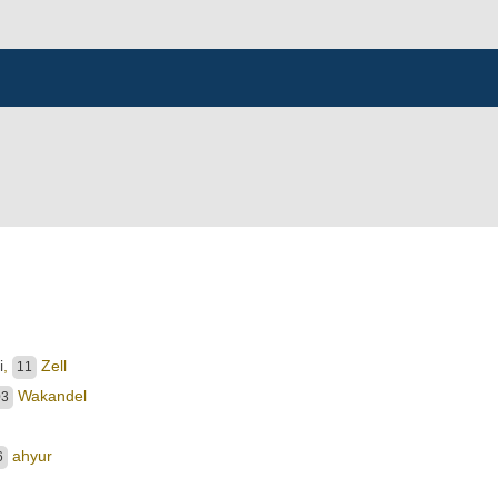
i
,
Zell
11
Wakandel
03
ahyur
6