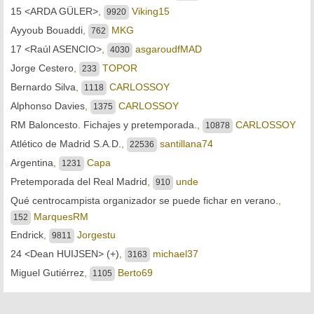
15 <ARDA GÜLER>
,
Viking15
9920
Ayyoub Bouaddi
,
MKG
762
17 <Raúl ASENCIO>
,
asgaroudfMAD
4030
Jorge Cestero
,
TOPOR
233
Bernardo Silva
,
CARLOSSOY
1118
Alphonso Davies
,
CARLOSSOY
1375
RM Baloncesto. Fichajes y pretemporada.
,
CARLOSSOY
10878
Atlético de Madrid S.A.D.
,
santillana74
22536
Argentina
,
Capa
1231
Pretemporada del Real Madrid
,
unde
910
Qué centrocampista organizador se puede fichar en verano.
,
MarquesRM
152
Endrick
,
Jorgestu
9811
24 <Dean HUIJSEN> (+)
,
michael37
3163
Miguel Gutiérrez
,
Berto69
1105