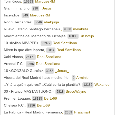
Toni Kroos
,
MarquesRM
16993
Gianni Infantino
,
_Jesus_
230
Incendios
,
MarquesRM
349
Rodri Hernandez
,
abelguga
3646
Nuevo Estadio Santiago Bernabéu.
,
melabufa
9538
Movimientos del Mercado de Fichajes
,
Un botijo
16035
10 <Kylian MBAPPÉ>
,
Real Santillana
92977
Miren lo que dice laporta
,
Real Santillana
1064
Xabi Alonso
,
Real Santillana
26171
Arsenal F.C.
,
Real Santillana
3366
16 <GONZALO García>
,
_Jesus_
3252
Afuera del Real Madrid hace mucho frio.
,
Arminio
9
¿Y tú a quién quieres? ¿Cuál sería tu plantilla?
,
Wakandel
12182
30 <Franco MASTANTUONO>
,
BruceWayne
5818
Premier League
,
Berto69
18115
Chelsea F.C.
,
Berto69
7356
La Fabrica - Real Madrid Femenino
,
Frajamart
2659