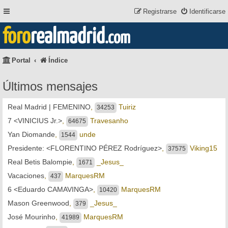
Registrarse
Identificarse
foro
realmadrid
.com
Portal
Índice
Últimos mensajes
Real Madrid | FEMENINO
,
Tuiriz
34253
7 <VINICIUS Jr.>
,
Travesanho
64675
Yan Diomande
,
unde
1544
Presidente: <FLORENTINO PÉREZ Rodríguez>
,
Viking15
37575
Real Betis Balompie
,
_Jesus_
1671
Vacaciones
,
MarquesRM
437
6 <Eduardo CAMAVINGA>
,
MarquesRM
10420
Mason Greenwood
,
_Jesus_
379
José Mourinho
,
MarquesRM
41989