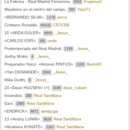
La Fabrica - Real Madrid Femenino
,
Frajamart
2662
Maulismo en el centro del campo
,
Yass71
280
<BERNANDO SILVA>
,
perry
1179
Cristiano Ronaldo
,
CR7CR9
94435
15 <ARDA GÜLER>
,
_Jesus_
9945
<CARLOS ESPI>
,
unde
390
Pretemporada del Real Madrid
,
_Jesus_
1198
Jorthy Mokio
,
_Jesus_
4
Preparador físico: <Antonio PINTUS>
,
Berto69
1183
<Yan DIOMANDE>
,
_Jesus_
1846
Mika Godts
,
_Jesus_
9
24 <Dean HUIJSEN> (+)
,
dave_cobain
3185
Incendios
,
Real Santillana
380
Gavi
,
Real Santillana
1880
<ENDRICK>
,
abelguga
9871
13 <Andriy LUNIN>
,
Real Santillana
3828
<Ibrahima KONATÉ>
,
Real Santillana
1267