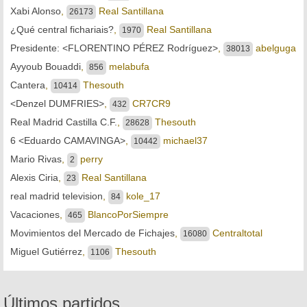
Xabi Alonso
,
Real Santillana
26173
¿Qué central fichariais?
,
Real Santillana
1970
Presidente: <FLORENTINO PÉREZ Rodríguez>
,
abelguga
38013
Ayyoub Bouaddi
,
melabufa
856
Cantera
,
Thesouth
10414
<Denzel DUMFRIES>
,
CR7CR9
432
Real Madrid Castilla C.F.
,
Thesouth
28628
6 <Eduardo CAMAVINGA>
,
michael37
10442
Mario Rivas
,
perry
2
Alexis Ciria
,
Real Santillana
23
real madrid television
,
kole_17
84
Vacaciones
,
BlancoPorSiempre
465
Movimientos del Mercado de Fichajes
,
Centraltotal
16080
Miguel Gutiérrez
,
Thesouth
1106
Últimos partidos