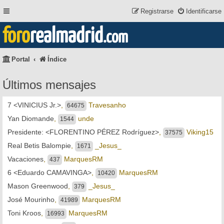
Registrarse
Identificarse
foro
realmadrid
.com
Portal
Índice
Últimos mensajes
7 <VINICIUS Jr.>
,
Travesanho
64675
Yan Diomande
,
unde
1544
Presidente: <FLORENTINO PÉREZ Rodríguez>
,
Viking15
37575
Real Betis Balompie
,
_Jesus_
1671
Vacaciones
,
MarquesRM
437
6 <Eduardo CAMAVINGA>
,
MarquesRM
10420
Mason Greenwood
,
_Jesus_
379
José Mourinho
,
MarquesRM
41989
Toni Kroos
,
MarquesRM
16993