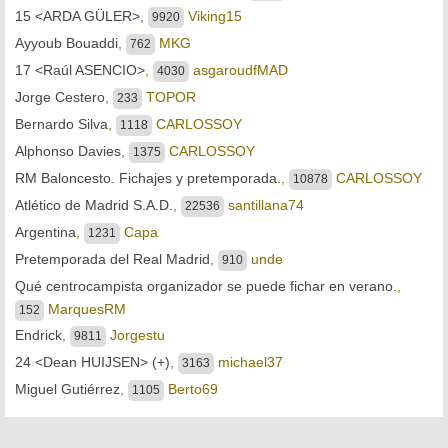
15 <ARDA GÜLER>
,
Viking15
9920
Ayyoub Bouaddi
,
MKG
762
17 <Raúl ASENCIO>
,
asgaroudfMAD
4030
Jorge Cestero
,
TOPOR
233
Bernardo Silva
,
CARLOSSOY
1118
Alphonso Davies
,
CARLOSSOY
1375
RM Baloncesto. Fichajes y pretemporada.
,
CARLOSSOY
10878
Atlético de Madrid S.A.D.
,
santillana74
22536
Argentina
,
Capa
1231
Pretemporada del Real Madrid
,
unde
910
Qué centrocampista organizador se puede fichar en verano.
,
MarquesRM
152
Endrick
,
Jorgestu
9811
24 <Dean HUIJSEN> (+)
,
michael37
3163
Miguel Gutiérrez
,
Berto69
1105