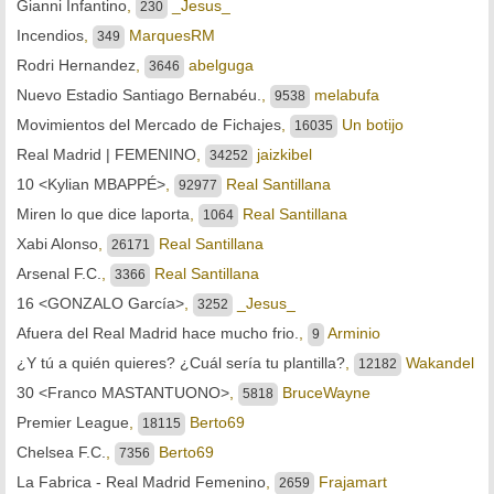
Gianni Infantino
,
_Jesus_
230
Incendios
,
MarquesRM
349
Rodri Hernandez
,
abelguga
3646
Nuevo Estadio Santiago Bernabéu.
,
melabufa
9538
Movimientos del Mercado de Fichajes
,
Un botijo
16035
Real Madrid | FEMENINO
,
jaizkibel
34252
10 <Kylian MBAPPÉ>
,
Real Santillana
92977
Miren lo que dice laporta
,
Real Santillana
1064
Xabi Alonso
,
Real Santillana
26171
Arsenal F.C.
,
Real Santillana
3366
16 <GONZALO García>
,
_Jesus_
3252
Afuera del Real Madrid hace mucho frio.
,
Arminio
9
¿Y tú a quién quieres? ¿Cuál sería tu plantilla?
,
Wakandel
12182
30 <Franco MASTANTUONO>
,
BruceWayne
5818
Premier League
,
Berto69
18115
Chelsea F.C.
,
Berto69
7356
La Fabrica - Real Madrid Femenino
,
Frajamart
2659