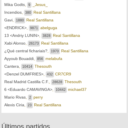
Mika Godts
,
_Jesus_
9
Incendios
,
Real Santillana
380
Gavi
,
Real Santillana
1880
<ENDRICK>
,
abelguga
9871
13 <Andriy LUNIN>
,
Real Santillana
3828
Xabi Alonso
,
Real Santillana
26173
¿Qué central fichariais?
,
Real Santillana
1970
Ayyoub Bouaddi
,
melabufa
856
Cantera
,
Thesouth
10414
<Denzel DUMFRIES>
,
CR7CR9
432
Real Madrid Castilla C.F.
,
Thesouth
28628
6 <Eduardo CAMAVINGA>
,
michael37
10442
Mario Rivas
,
perry
2
Alexis Ciria
,
Real Santillana
23
Últimos partidos