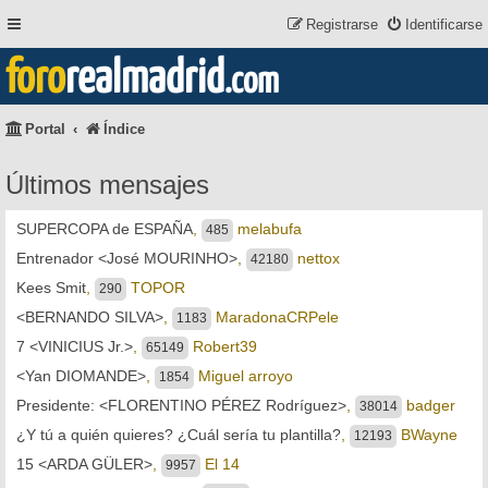
Registrarse
Identificarse
foro
realmadrid
.com
Portal
Índice
Últimos mensajes
SUPERCOPA de ESPAÑA
,
melabufa
485
Entrenador <José MOURINHO>
,
nettox
42180
Kees Smit
,
TOPOR
290
<BERNANDO SILVA>
,
MaradonaCRPele
1183
7 <VINICIUS Jr.>
,
Robert39
65149
<Yan DIOMANDE>
,
Miguel arroyo
1854
Presidente: <FLORENTINO PÉREZ Rodríguez>
,
badger
38014
¿Y tú a quién quieres? ¿Cuál sería tu plantilla?
,
BWayne
12193
15 <ARDA GÜLER>
,
El 14
9957