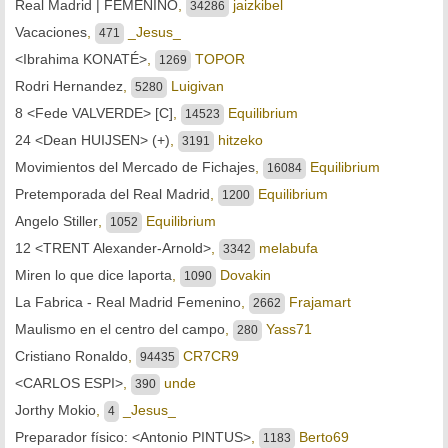
Real Madrid | FEMENINO
,
jaizkibel
34286
Vacaciones
,
_Jesus_
471
<Ibrahima KONATÉ>
,
TOPOR
1269
Rodri Hernandez
,
Luigivan
5280
8 <Fede VALVERDE> [C]
,
Equilibrium
14523
24 <Dean HUIJSEN> (+)
,
hitzeko
3191
Movimientos del Mercado de Fichajes
,
Equilibrium
16084
Pretemporada del Real Madrid
,
Equilibrium
1200
Angelo Stiller
,
Equilibrium
1052
12 <TRENT Alexander-Arnold>
,
melabufa
3342
Miren lo que dice laporta
,
Dovakin
1090
La Fabrica - Real Madrid Femenino
,
Frajamart
2662
Maulismo en el centro del campo
,
Yass71
280
Cristiano Ronaldo
,
CR7CR9
94435
<CARLOS ESPI>
,
unde
390
Jorthy Mokio
,
_Jesus_
4
Preparador físico: <Antonio PINTUS>
,
Berto69
1183