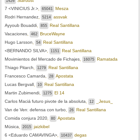
Stardust
1426
7 <VINICIUS Jr.>
,
Mesza
65041
Rodri Hernandez
,
assvak
5214
Ayyoub Bouaddi
,
Real Santillana
855
Vacaciones
,
BruceWayne
462
Hugo Larsson
,
Real Santillana
54
<BERNANDO SILVA>
,
Real Santillana
1151
Movimientos del Mercado de Fichajes
,
Ramatada
16075
Thiago Pitarch
,
Real Santillana
1279
Francesco Camarda
,
Apostata
28
Lucas Bergvall
,
Real Santillana
10
Martin Zubimendi
,
El 14
1275
Carlos Maciá futuro pivote de la absoluta
,
_Jesus_
12
Van de Ven: defensa con turbo
,
Real Santillana
26
Comida conjura 2020
,
Apostata
80
Música
,
jaizkibel
2015
6 <Eduardo CAMAVINGA>
,
degas
10437