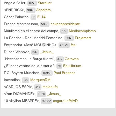
Angelo Stiller
,
Stardust
1051
<ENDRICK>
,
Apostata
9849
César Palacios
,
El 14
95
Franco Mastantuono
,
novenopresidente
5839
Maulismo en el centro del campo
,
Mediocampismo
277
La Fabrica - Real Madrid Femenino
,
Frajamart
2661
Entrenador <José MOURINHO>
,
fer-
42121
Dusan Vlahovic
,
_Jesus_
637
"Necesitamos un Barça fuerte"
,
Caravan
377
¿El peor verano de la historia?
,
Equilibrium
66
F.C. Bayern München
,
Paul Breitner
10959
Incendios
,
MarquesRM
379
<CARLOS ESPI>
,
melabufa
357
<Yan DIOMANDE>
,
_Jesus_
1826
10 <Kylian MBAPPÉ>
,
asgaroudfMAD
92982