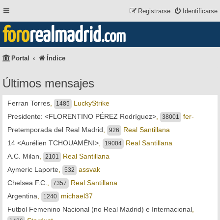
Registrarse
Identificarse
foro
realmadrid
.com
Portal
Índice
Últimos mensajes
Ferran Torres
,
LuckyStrike
1485
Presidente: <FLORENTINO PÉREZ Rodríguez>
,
fer-
38001
Pretemporada del Real Madrid
,
Real Santillana
926
14 <Aurélien TCHOUAMÉNI>
,
Real Santillana
19004
A.C. Milan
,
Real Santillana
2101
Aymeric Laporte
,
assvak
532
Chelsea F.C.
,
Real Santillana
7357
Argentina
,
michael37
1240
Futbol Femenino Nacional (no Real Madrid) e Internacional
,