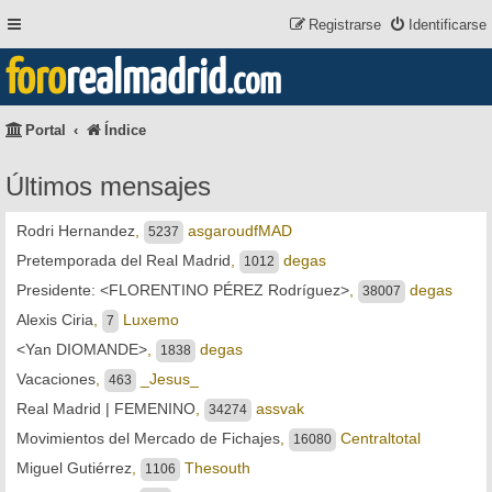
Registrarse
Identificarse
foro
realmadrid
.com
Portal
Índice
Últimos mensajes
Rodri Hernandez
,
asgaroudfMAD
5237
Pretemporada del Real Madrid
,
degas
1012
Presidente: <FLORENTINO PÉREZ Rodríguez>
,
degas
38007
Alexis Ciria
,
Luxemo
7
<Yan DIOMANDE>
,
degas
1838
Vacaciones
,
_Jesus_
463
Real Madrid | FEMENINO
,
assvak
34274
Movimientos del Mercado de Fichajes
,
Centraltotal
16080
Miguel Gutiérrez
,
Thesouth
1106