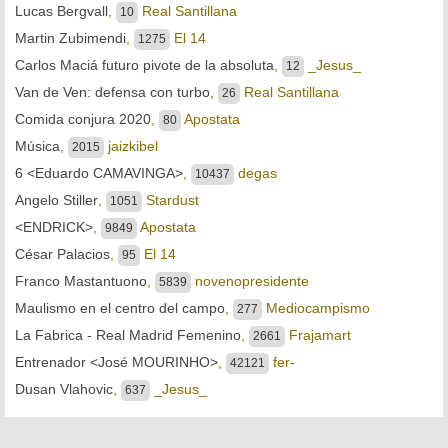
Lucas Bergvall
,
Real Santillana
10
Martin Zubimendi
,
El 14
1275
Carlos Maciá futuro pivote de la absoluta
,
_Jesus_
12
Van de Ven: defensa con turbo
,
Real Santillana
26
Comida conjura 2020
,
Apostata
80
Música
,
jaizkibel
2015
6 <Eduardo CAMAVINGA>
,
degas
10437
Angelo Stiller
,
Stardust
1051
<ENDRICK>
,
Apostata
9849
César Palacios
,
El 14
95
Franco Mastantuono
,
novenopresidente
5839
Maulismo en el centro del campo
,
Mediocampismo
277
La Fabrica - Real Madrid Femenino
,
Frajamart
2661
Entrenador <José MOURINHO>
,
fer-
42121
Dusan Vlahovic
,
_Jesus_
637