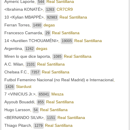
Aymeric Laporte
,
Real Santillana
544
<Ibrahima KONATÉ>
,
CR7CR9
1263
10 <Kylian MBAPPÉ>
,
Real Santillana
92983
Ferran Torres
,
degas
1490
Francesco Camarda
,
Real Santillana
29
14 <Aurélien TCHOUAMÉNI>
,
Real Santillana
19005
Argentina
,
degas
1242
Miren lo que dice laporta
,
Real Santillana
1085
A.C. Milan
,
Real Santillana
2101
Chelsea F.C.
,
Real Santillana
7357
Futbol Femenino Nacional (no Real Madrid) e Internacional
,
Stardust
1426
7 <VINICIUS Jr.>
,
Mesza
65041
Ayyoub Bouaddi
,
Real Santillana
855
Hugo Larsson
,
Real Santillana
54
<BERNANDO SILVA>
,
Real Santillana
1151
Thiago Pitarch
,
Real Santillana
1279