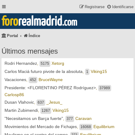
Registrarse
Identificarse
foro
realmadrid
.com
Portal
Índice
Últimos mensajes
Rodri Hernandez
,
Xetorg
5175
Carlos Maciá futuro pivote de la absoluta
,
Viking15
1
Vacaciones
,
BruceWayne
452
Presidente: <FLORENTINO PÉREZ Rodríguez>
,
37989
Carlosp86
Dusan Vlahovic
,
_Jesus_
637
Martin Zubimendi
,
Viking15
1267
"Necesitamos un Barça fuerte"
,
Caravan
377
Movimientos del Mercado de Fichajes
,
Equilibrium
16068
Maulismo en el centro del campo
,
Equilibrium
271