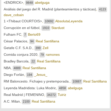
<ENDRICK>
,
abelguga
9848
Análisis del juego del R. Madrid (planteamientos y tácticas)
,
4123
dave_cobain
1 <Thibaut COURTOIS>
,
AbsolutaLeyenda
10692
Corrupción en el fútbol
,
Stardust
1910
Fulham FC
,
Berto69
7
César Palacios
,
Real Santillana
94
Getafe C.F. S.A.D.
,
Zell
399
Comida conjura 2020
,
ramones
79
Bradley Barcola
,
Real Santillana
22
NBA
,
Real Santillana
4889
Diego Forlán
,
_Jesus_
194
RM Baloncesto. Fichajes y pretemporada.
,
Real Santillana
10887
Leyenda Madridista: Luka Modric
,
abelguga
4858
Real Madrid | FEMENINO
,
Tuiriz
34272
A.C. Milan
,
Real Santillana
2100