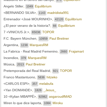
Angelo Stiller
,
Equilibrium
1049
<BERNANDO SILVA>
,
madridista991
1143
Entrenador <José MOURINHO>
,
Equilibrium
42120
¿El peor verano de la historia?
,
Equilibrium
66
7 <VINICIUS Jr.>
,
TOPOR
65036
F.C. Bayern München
,
Paul Breitner
10959
Argentina
,
MarquesRM
1238
La Fabrica - Real Madrid Femenino
,
Frajamart
2660
Incendios
,
MarquesRM
379
Música
,
Paul Breitner
2013
Pretemporada del Real Madrid
,
TOPOR
921
Franco Mastantuono
,
hitzeko
5836
<CARLOS ESPI>
,
melabufa
357
<Yan DIOMANDE>
,
_Jesus_
1826
10 <Kylian MBAPPÉ>
,
asgaroudfMAD
92982
Miren lo que dice laporta
,
Miroku
1084