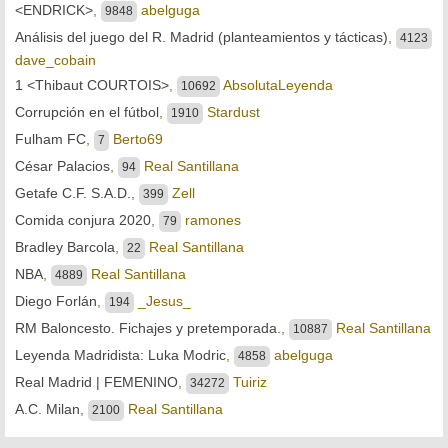
<ENDRICK>
,
abelguga
9848
Análisis del juego del R. Madrid (planteamientos y tácticas)
,
4123
dave_cobain
1 <Thibaut COURTOIS>
,
AbsolutaLeyenda
10692
Corrupción en el fútbol
,
Stardust
1910
Fulham FC
,
Berto69
7
César Palacios
,
Real Santillana
94
Getafe C.F. S.A.D.
,
Zell
399
Comida conjura 2020
,
ramones
79
Bradley Barcola
,
Real Santillana
22
NBA
,
Real Santillana
4889
Diego Forlán
,
_Jesus_
194
RM Baloncesto. Fichajes y pretemporada.
,
Real Santillana
10887
Leyenda Madridista: Luka Modric
,
abelguga
4858
Real Madrid | FEMENINO
,
Tuiriz
34272
A.C. Milan
,
Real Santillana
2100