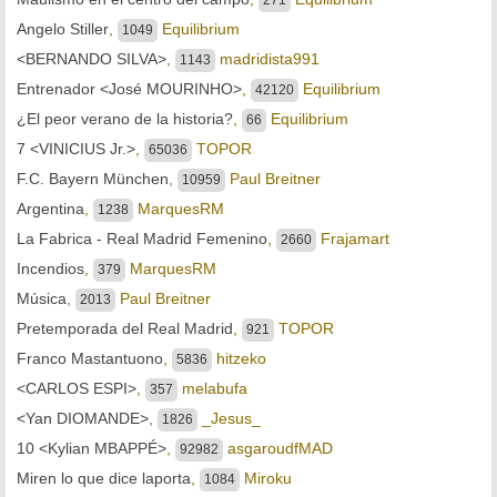
Angelo Stiller
,
Equilibrium
1049
<BERNANDO SILVA>
,
madridista991
1143
Entrenador <José MOURINHO>
,
Equilibrium
42120
¿El peor verano de la historia?
,
Equilibrium
66
7 <VINICIUS Jr.>
,
TOPOR
65036
F.C. Bayern München
,
Paul Breitner
10959
Argentina
,
MarquesRM
1238
La Fabrica - Real Madrid Femenino
,
Frajamart
2660
Incendios
,
MarquesRM
379
Música
,
Paul Breitner
2013
Pretemporada del Real Madrid
,
TOPOR
921
Franco Mastantuono
,
hitzeko
5836
<CARLOS ESPI>
,
melabufa
357
<Yan DIOMANDE>
,
_Jesus_
1826
10 <Kylian MBAPPÉ>
,
asgaroudfMAD
92982
Miren lo que dice laporta
,
Miroku
1084