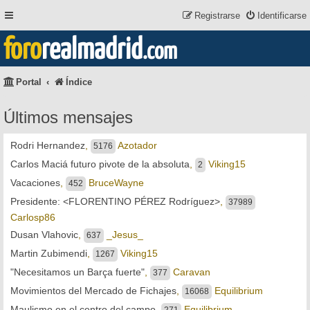
Registrarse
Identificarse
foro
realmadrid
.com
Portal
Índice
Últimos mensajes
Rodri Hernandez
,
Azotador
5176
Carlos Maciá futuro pivote de la absoluta
,
Viking15
2
Vacaciones
,
BruceWayne
452
Presidente: <FLORENTINO PÉREZ Rodríguez>
,
37989
Carlosp86
Dusan Vlahovic
,
_Jesus_
637
Martin Zubimendi
,
Viking15
1267
"Necesitamos un Barça fuerte"
,
Caravan
377
Movimientos del Mercado de Fichajes
,
Equilibrium
16068
Maulismo en el centro del campo
,
Equilibrium
271