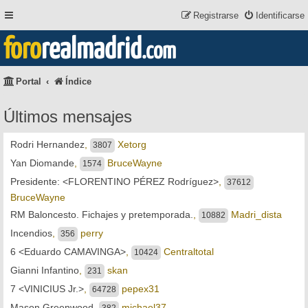
Registrarse
Identificarse
foro
realmadrid
.com
Portal
Índice
Últimos mensajes
Rodri Hernandez
,
Xetorg
3807
Yan Diomande
,
BruceWayne
1574
Presidente: <FLORENTINO PÉREZ Rodríguez>
,
37612
BruceWayne
RM Baloncesto. Fichajes y pretemporada.
,
Madri_dista
10882
Incendios
,
perry
356
6 <Eduardo CAMAVINGA>
,
Centraltotal
10424
Gianni Infantino
,
skan
231
7 <VINICIUS Jr.>
,
pepex31
64728
Mason Greenwood
,
michael37
382