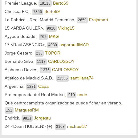
Premier League
,
Berto69
18115
Chelsea F.C.
,
Berto69
7356
La Fabrica - Real Madrid Femenino
,
Frajamart
2659
15 <ARDA GÜLER>
,
Viking15
9920
Ayyoub Bouaddi
,
MKG
762
17 <Raúl ASENCIO>
,
asgaroudfMAD
4030
Jorge Cestero
,
TOPOR
233
Bernardo Silva
,
CARLOSSOY
1118
Alphonso Davies
,
CARLOSSOY
1375
Atlético de Madrid S.A.D.
,
santillana74
22536
Argentina
,
Capa
1231
Pretemporada del Real Madrid
,
unde
910
Qué centrocampista organizador se puede fichar en verano.
,
MarquesRM
152
Endrick
,
Jorgestu
9811
24 <Dean HUIJSEN> (+)
,
michael37
3163