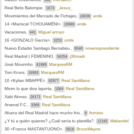
Real Betis Balompie
,
_Jesus_
1673
Movimientos del Mercado de Fichajes
,
unde
16036
14 <Mariscal TCHOUAMÉNI>
,
unde
18989
Vacaciones
,
Miguel arroyo
441
16 <GONZALO García>
,
unde
3253
Nuevo Estadio Santiago Bernabéu.
,
novenopresidente
9540
Real Madrid | FEMENINO
,
j30madr
34254
José Mourinho
,
MarquesRM
41989
Toni Kroos
,
MarquesRM
16993
10 <Kylian MBAPPÉ>
,
Real Santillana
92977
Miren lo que dice laporta
,
Real Santillana
1064
Xabi Alonso
,
Real Santillana
26171
Arsenal F.C.
,
Real Santillana
3366
Afuera del Real Madrid hace mucho frio.
,
Arminio
9
¿Y tú a quién quieres? ¿Cuál sería tu plantilla?
,
Wakandel
12182
30 <Franco MASTANTUONO>
,
BruceWayne
5818