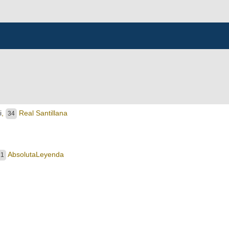
i
,
Real Santillana
34
AbsolutaLeyenda
11