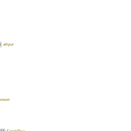
ahyur
6
hnson
FrankDux