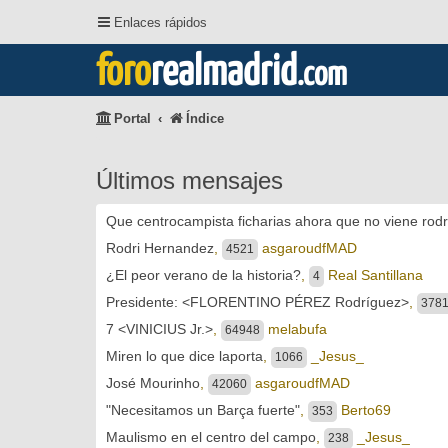
Enlaces rápidos
foro
realmadrid
.com
Portal
Índice
Últimos mensajes
Que centrocampista ficharias ahora que no viene rodr
Rodri Hernandez
,
asgaroudfMAD
4521
¿El peor verano de la historia?
,
Real Santillana
4
Presidente: <FLORENTINO PÉREZ Rodríguez>
,
378
7 <VINICIUS Jr.>
,
melabufa
64948
Miren lo que dice laporta
,
_Jesus_
1066
José Mourinho
,
asgaroudfMAD
42060
"Necesitamos un Barça fuerte"
,
Berto69
353
Maulismo en el centro del campo
,
_Jesus_
238