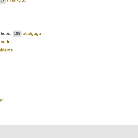
737
rtidos
,
abelguga
188
madr
idente
ga