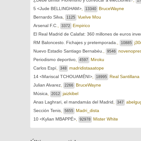
1
5 <Jude BELLINGHAM>
,
BruceWayne
13340
Bernardo Silva
,
Vuelve Mou
1125
Arsenal F.C.
,
Empirico
3372
El Real Madrid de Calafat: 360 millones de euros inve
RM Baloncesto. Fichajes y pretemporada.
,
j30
10885
Nuevo Estadio Santiago Bernabéu.
,
novenopres
9546
Periodismo deportivo
,
Miroku
4597
Carlos Espí
,
madridistaaatope
348
14 <Mariscal TCHOUAMÉNI>
,
Real Santillana
18995
Julian Alvarez
,
BruceWayne
2266
Música
,
jaizkibel
2012
Anas Laghrari, el mandamás del Madrid
,
abelgu
347
Sección Tenis
,
Madri_dista
5655
10 <Kylian MBAPPÉ>
,
Mister White
92978