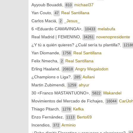
Ayyoub Bouaddi
,
michael37
810
Yan Couto
,
Real Santillana
47
Carlos Maciá
,
_Jesus_
2
6 <Eduardo CAMAVINGA>
,
melabufa
10433
Real Madrid | FEMENINO
,
novenopresidente
34261
¿Y tú a quién quieres? ¿Cuál sería tu plantilla?
,
1218
Yan Diomande
,
Real Santillana
1756
Felix Nmecha
,
Real Santillana
2
Erling Haaland
,
Angry Megalodon
20818
¿Champions o Liga?
,
Asllani
285
Martin Zubimendi
,
ahyur
1259
30 <Franco MASTANTUONO>
,
Wakandel
5822
Movimientos del Mercado de Fichajes
,
CarlJo
16044
Thiago Pitarch
,
Kefka
1278
Enzo Fernández
,
Berto69
1113
Incendios
,
Arminio
372
¿Debe dimitir Florentino y convocar a elecciones?
,