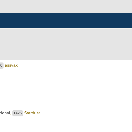
assvak
00
cional
,
Stardust
1426