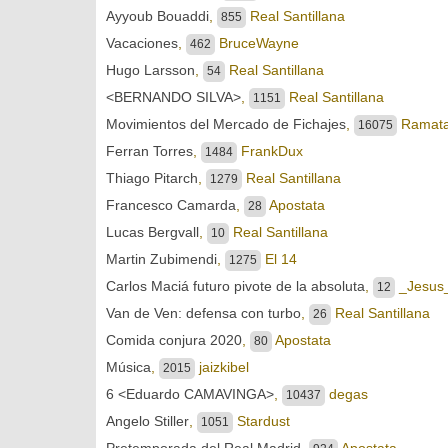
Ayyoub Bouaddi
,
Real Santillana
855
Vacaciones
,
BruceWayne
462
Hugo Larsson
,
Real Santillana
54
<BERNANDO SILVA>
,
Real Santillana
1151
Movimientos del Mercado de Fichajes
,
Ramat
16075
Ferran Torres
,
FrankDux
1484
Thiago Pitarch
,
Real Santillana
1279
Francesco Camarda
,
Apostata
28
Lucas Bergvall
,
Real Santillana
10
Martin Zubimendi
,
El 14
1275
Carlos Maciá futuro pivote de la absoluta
,
_Jesus
12
Van de Ven: defensa con turbo
,
Real Santillana
26
Comida conjura 2020
,
Apostata
80
Música
,
jaizkibel
2015
6 <Eduardo CAMAVINGA>
,
degas
10437
Angelo Stiller
,
Stardust
1051
Pretemporada del Real Madrid
,
Apostata