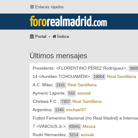
Enlaces rápidos
foro
realmadrid
.com
Portal
Índice
Últimos mensajes
Presidente: <FLORENTINO PÉREZ Rodríguez>
,
380
14 <Aurélien TCHOUAMÉNI>
,
Real Santillana
19004
A.C. Milan
,
Real Santillana
2101
Aymeric Laporte
,
assvak
532
Chelsea F.C.
,
Real Santillana
7357
Argentina
,
michael37
1240
Futbol Femenino Nacional (no Real Madrid) e Interna
7 <VINICIUS Jr.>
,
Mesza
65041
Rodri Hernandez
,
assvak
5214