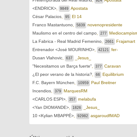
924
<ENDRICK>
,
Apostata
9849
César Palacios
,
El 14
95
Franco Mastantuono
,
novenopresidente
5839
Maulismo en el centro del campo
,
Mediocampis
277
La Fabrica - Real Madrid Femenino
,
Frajamart
2661
Entrenador <José MOURINHO>
,
fer-
42121
Dusan Vlahovic
,
_Jesus_
637
"Necesitamos un Barça fuerte"
,
Caravan
377
¿El peor verano de la historia?
,
Equilibrium
66
F.C. Bayern München
,
Paul Breitner
10959
Incendios
,
MarquesRM
379
<CARLOS ESPI>
,
melabufa
357
<Yan DIOMANDE>
,
_Jesus_
1826
10 <Kylian MBAPPÉ>
,
asgaroudfMAD
92982