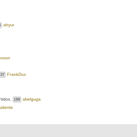
ahyur
6
hnson
FrankDux
737
rtidos
,
abelguga
188
idente