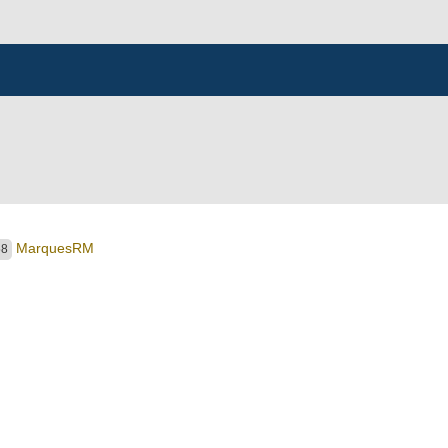
MarquesRM
58