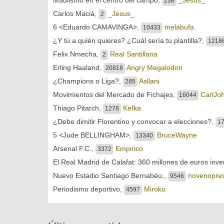
238
Carlos Maciá
,
_Jesus_
2
6 <Eduardo CAMAVINGA>
,
melabufa
10433
¿Y tú a quién quieres? ¿Cuál sería tu plantilla?
,
1218
Felix Nmecha
,
Real Santillana
2
Erling Haaland
,
Angry Megalodon
20818
¿Champions o Liga?
,
Asllani
285
Movimientos del Mercado de Fichajes
,
CarlJo
16044
Thiago Pitarch
,
Kefka
1278
¿Debe dimitir Florentino y convocar a elecciones?
,
1
5 <Jude BELLINGHAM>
,
BruceWayne
13340
Arsenal F.C.
,
Empirico
3372
El Real Madrid de Calafat: 360 millones de euros inve
Nuevo Estadio Santiago Bernabéu.
,
novenopres
9546
Periodismo deportivo
,
Miroku
4597