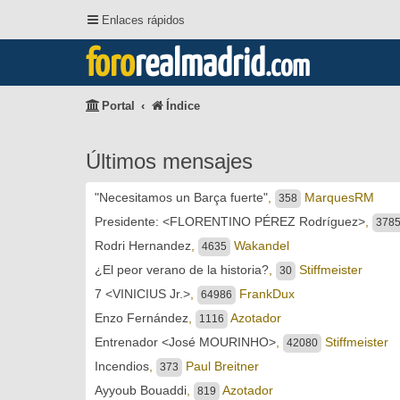
Enlaces rápidos
foro
realmadrid
.com
Portal
Índice
Últimos mensajes
"Necesitamos un Barça fuerte"
,
MarquesRM
358
Presidente: <FLORENTINO PÉREZ Rodríguez>
,
378
Rodri Hernandez
,
Wakandel
4635
¿El peor verano de la historia?
,
Stiffmeister
30
7 <VINICIUS Jr.>
,
FrankDux
64986
Enzo Fernández
,
Azotador
1116
Entrenador <José MOURINHO>
,
Stiffmeister
42080
Incendios
,
Paul Breitner
373
Ayyoub Bouaddi
,
Azotador
819