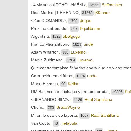
14 <Mariscal TCHOUAMÉNI>
,
Stiffmeister
18999
Real Madrid | FEMENINO
,
j30madr
34263
<Yan DIOMANDE>
,
degas
1769
Próximo entrenador
,
Equilibrium
567
Argentina
,
abelguga
1232
Franco Mastantuono
,
unde
5823
Adam Wharton
,
Luxemo
388
Martin Zubimendi
,
Luxemo
1264
Que centrocampista ficharias ahora que no viene rodr
Corrupción en el fútbol
,
unde
1904
Mario Hezonja
,
Kefka
90
RM Baloncesto. Fichajes y pretemporada.
,
Kef
10886
<BERNANDO SILVA>
,
Real Santillana
1129
Chema
,
BruceWayne
383
Miren lo que dice laporta
,
Real Santillana
1067
Yan Couto
,
melabufa
48
Maulismo en el centro del campo
,
_Jesus_