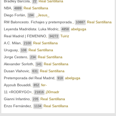
Bradley Barcola
,
Real Santillana
22
NBA
,
Real Santillana
4889
Diego Forlán
,
_Jesus_
194
RM Baloncesto. Fichajes y pretemporada.
,
Real Santillana
10887
Leyenda Madridista: Luka Modric
,
abelguga
4858
Real Madrid | FEMENINO
,
Tuiriz
34272
A.C. Milan
,
Real Santillana
2100
Uruguay
,
Real Santillana
108
Jorge Cestero
,
Real Santillana
234
Alexander Sorloth
,
Real Santillana
141
Dusan Vlahovic
,
Real Santillana
631
Pretemporada del Real Madrid
,
abelguga
918
Ayyoub Bouaddi
,
fer-
852
11 <RODRYGO>
,
j30madr
21816
Gianni Infantino
,
Real Santillana
235
Enzo Fernández
,
Real Santillana
1134