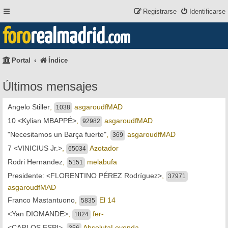
Registrarse
Identificarse
foro
realmadrid
.com
Portal
Índice
Últimos mensajes
Angelo Stiller
,
asgaroudfMAD
1038
10 <Kylian MBAPPÉ>
,
asgaroudfMAD
92982
"Necesitamos un Barça fuerte"
,
asgaroudfMAD
369
7 <VINICIUS Jr.>
,
Azotador
65034
Rodri Hernandez
,
melabufa
5151
Presidente: <FLORENTINO PÉREZ Rodríguez>
,
37971
asgaroudfMAD
Franco Mastantuono
,
El 14
5835
<Yan DIOMANDE>
,
fer-
1824
<CARLOS ESPI>
,
AbsolutaLeyenda
356