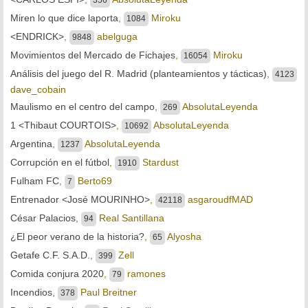
Miren lo que dice laporta
,
Miroku
1084
<ENDRICK>
,
abelguga
9848
Movimientos del Mercado de Fichajes
,
Miroku
16054
Análisis del juego del R. Madrid (planteamientos y tácticas)
,
4123
dave_cobain
Maulismo en el centro del campo
,
AbsolutaLeyenda
269
1 <Thibaut COURTOIS>
,
AbsolutaLeyenda
10692
Argentina
,
AbsolutaLeyenda
1237
Corrupción en el fútbol
,
Stardust
1910
Fulham FC
,
Berto69
7
Entrenador <José MOURINHO>
,
asgaroudfMAD
42118
César Palacios
,
Real Santillana
94
¿El peor verano de la historia?
,
Alyosha
65
Getafe C.F. S.A.D.
,
Zell
399
Comida conjura 2020
,
ramones
79
Incendios
,
Paul Breitner
378