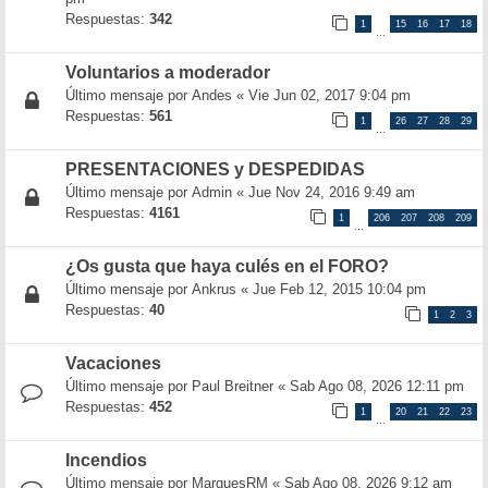
Respuestas:
342
1
15
16
17
18
…
Voluntarios a moderador
Último mensaje por
Andes
«
Vie Jun 02, 2017 9:04 pm
Respuestas:
561
1
26
27
28
29
…
PRESENTACIONES y DESPEDIDAS
Último mensaje por
Admin
«
Jue Nov 24, 2016 9:49 am
Respuestas:
4161
1
206
207
208
209
…
¿Os gusta que haya culés en el FORO?
Último mensaje por
Ankrus
«
Jue Feb 12, 2015 10:04 pm
Respuestas:
40
1
2
3
Vacaciones
Último mensaje por
Paul Breitner
«
Sab Ago 08, 2026 12:11 pm
Respuestas:
452
1
20
21
22
23
…
Incendios
Último mensaje por
MarquesRM
«
Sab Ago 08, 2026 9:12 am