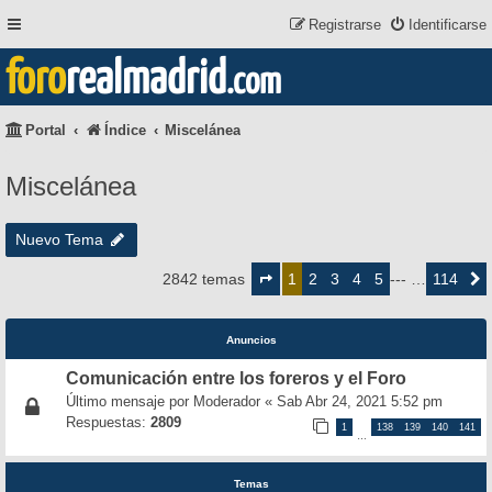
Registrarse
Identificarse
foro
realmadrid
.com
Portal
Índice
Miscelánea
Miscelánea
Nuevo Tema
Página
1
2
3
4
5
114
2842 temas
1
--- …
Siguie
de
114
Anuncios
Comunicación entre los foreros y el Foro
Último mensaje por
Moderador
«
Sab Abr 24, 2021 5:52 pm
Respuestas:
2809
1
138
139
140
141
…
Temas