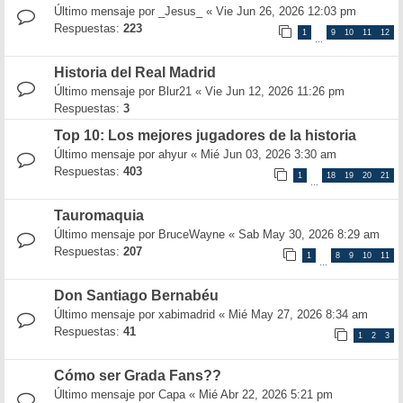
Último mensaje por
_Jesus_
«
Vie Jun 26, 2026 12:03 pm
Respuestas:
223
1
9
10
11
12
…
Historia del Real Madrid
Último mensaje por
Blur21
«
Vie Jun 12, 2026 11:26 pm
Respuestas:
3
Top 10: Los mejores jugadores de la historia
Último mensaje por
ahyur
«
Mié Jun 03, 2026 3:30 am
Respuestas:
403
1
18
19
20
21
…
Tauromaquia
Último mensaje por
BruceWayne
«
Sab May 30, 2026 8:29 am
Respuestas:
207
1
8
9
10
11
…
Don Santiago Bernabéu
Último mensaje por
xabimadrid
«
Mié May 27, 2026 8:34 am
Respuestas:
41
1
2
3
Cómo ser Grada Fans??
Último mensaje por
Capa
«
Mié Abr 22, 2026 5:21 pm