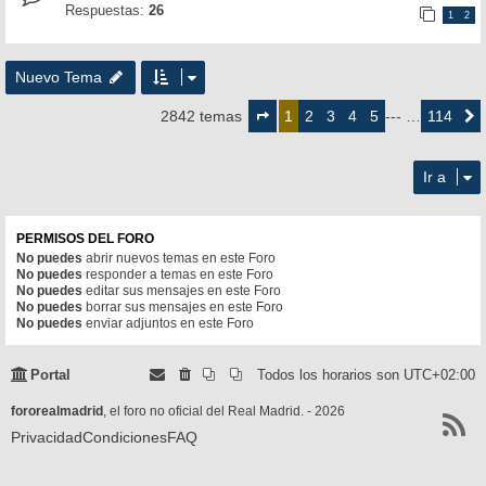
Respuestas:
26
1
2
Nuevo Tema
Página
1
2
3
4
5
114
2842 temas
1
--- …
Siguie
de
114
Ir a
PERMISOS DEL FORO
No puedes
abrir nuevos temas en este Foro
No puedes
responder a temas en este Foro
No puedes
editar sus mensajes en este Foro
No puedes
borrar sus mensajes en este Foro
No puedes
enviar adjuntos en este Foro
Portal
Todos los horarios son
UTC+02:00
fororealmadrid
, el foro no oficial del Real Madrid. - 2026
Privacidad
Condiciones
FAQ