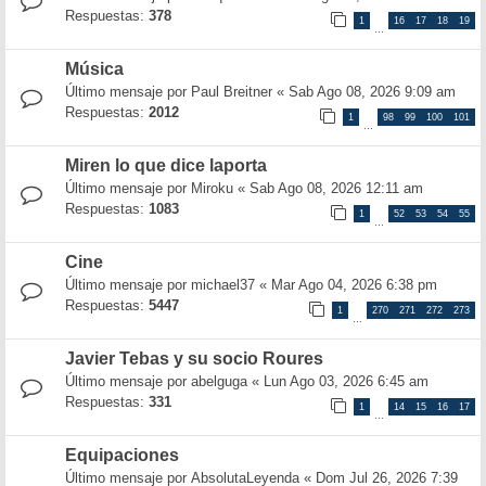
Respuestas:
378
1
16
17
18
19
…
Música
Último mensaje por
Paul Breitner
«
Sab Ago 08, 2026 9:09 am
Respuestas:
2012
1
98
99
100
101
…
Miren lo que dice laporta
Último mensaje por
Miroku
«
Sab Ago 08, 2026 12:11 am
Respuestas:
1083
1
52
53
54
55
…
Cine
Último mensaje por
michael37
«
Mar Ago 04, 2026 6:38 pm
Respuestas:
5447
1
270
271
272
273
…
Javier Tebas y su socio Roures
Último mensaje por
abelguga
«
Lun Ago 03, 2026 6:45 am
Respuestas:
331
1
14
15
16
17
…
Equipaciones
Último mensaje por
AbsolutaLeyenda
«
Dom Jul 26, 2026 7:39