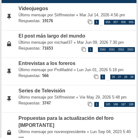
Videojuegos
Último mensaje por
Stiffmeister
«
Mar Jul 14, 2026 4:56 pm
Respuestas:
19176
1
956
957
958
959
…
El post más largo del mundo
Último mensaje por
michael37
«
Mar Jun 09, 2026 7:30 pm
Respuestas:
71653
1
3580
3581
3582
3583
…
Entrevistas a los foreros
Último mensaje por
ProMadrid
«
Lun Jun 01, 2026 5:18 pm
Respuestas:
566
1
26
27
28
29
…
Series de Televisión
Último mensaje por
Stiffmeister
«
Vie May 29, 2026 5:48 pm
Respuestas:
3747
1
185
186
187
188
…
Propuestas para la actualización del foro
[IMPORTANTE]
Último mensaje por
novenopresidente
«
Lun Sep 04, 2023 5:40
pm