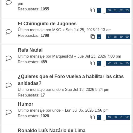
pm
Respuestas:
1055
1
50
51
52
53
…
El Chiringuito de Jugones
Último mensaje por
MKG
«
Sab Jul 25, 2026 11:13 am
Respuestas:
1798
1
87
88
89
90
…
Rafa Nadal
Último mensaje por
MarquesRM
«
Jue Jul 23, 2026 7:00 pm
Respuestas:
489
1
22
23
24
25
…
¿Quieres que el Foro vuelva a habilitar las citas
anidadas?
Último mensaje por
unde
«
Sab Jul 18, 2026 8:24 pm
Respuestas:
17
Humor
Último mensaje por
unde
«
Lun Jul 06, 2026 1:56 pm
Respuestas:
1028
1
49
50
51
52
…
Ronaldo Luís Nazário de Lima