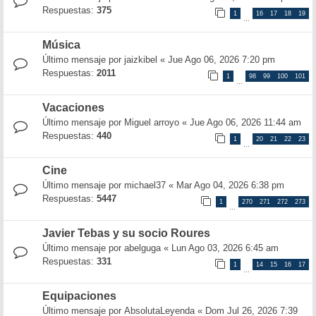
Respuestas:
375
1
16
17
18
19
…
Música
Último mensaje por
jaizkibel
«
Jue Ago 06, 2026 7:20 pm
Respuestas:
2011
1
98
99
100
101
…
Vacaciones
Último mensaje por
Miguel arroyo
«
Jue Ago 06, 2026 11:44 am
Respuestas:
440
1
20
21
22
23
…
Cine
Último mensaje por
michael37
«
Mar Ago 04, 2026 6:38 pm
Respuestas:
5447
1
270
271
272
273
…
Javier Tebas y su socio Roures
Último mensaje por
abelguga
«
Lun Ago 03, 2026 6:45 am
Respuestas:
331
1
14
15
16
17
…
Equipaciones
Último mensaje por
AbsolutaLeyenda
«
Dom Jul 26, 2026 7:39