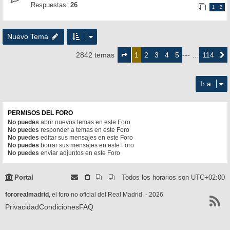
Respuestas:
26
1
2
Nuevo Tema
Página
1
2
3
4
5
114
2842 temas
1
--- …
Siguie
de
114
Ir a
PERMISOS DEL FORO
No puedes
abrir nuevos temas en este Foro
No puedes
responder a temas en este Foro
No puedes
editar sus mensajes en este Foro
No puedes
borrar sus mensajes en este Foro
No puedes
enviar adjuntos en este Foro
Portal
Todos los horarios son
UTC+02:00
fororealmadrid
, el foro no oficial del Real Madrid. - 2026
Privacidad
Condiciones
FAQ