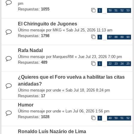
pm
Respuestas:
1055
1
50
51
52
53
…
El Chiringuito de Jugones
Último mensaje por
MKG
«
Sab Jul 25, 2026 11:13 am
Respuestas:
1798
1
87
88
89
90
…
Rafa Nadal
Último mensaje por
MarquesRM
«
Jue Jul 23, 2026 7:00 pm
Respuestas:
489
1
22
23
24
25
…
¿Quieres que el Foro vuelva a habilitar las citas
anidadas?
Último mensaje por
unde
«
Sab Jul 18, 2026 8:24 pm
Respuestas:
17
Humor
Último mensaje por
unde
«
Lun Jul 06, 2026 1:56 pm
Respuestas:
1028
1
49
50
51
52
…
Ronaldo Luís Nazário de Lima