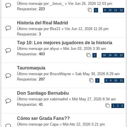
Último mensaje por
_Jesus_
«
Vie Jun 26, 2026 12:03 pm
Respuestas:
223
1
9
10
11
12
…
Historia del Real Madrid
Último mensaje por
Blur21
«
Vie Jun 12, 2026 11:26 pm
Respuestas:
3
Top 10: Los mejores jugadores de la historia
Último mensaje por
ahyur
«
Mié Jun 03, 2026 3:30 am
Respuestas:
403
1
18
19
20
21
…
Tauromaquia
Último mensaje por
BruceWayne
«
Sab May 30, 2026 8:29 am
Respuestas:
207
1
8
9
10
11
…
Don Santiago Bernabéu
Último mensaje por
xabimadrid
«
Mié May 27, 2026 8:34 am
Respuestas:
41
1
2
3
Cómo ser Grada Fans??
Último mensaje por
Capa
«
Mié Abr 22, 2026 5:21 pm