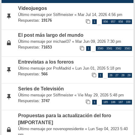
Videojuegos
Último mensaje por
Stiffmeister
«
Mar Jul 14, 2026 4:56 pm
Respuestas:
19176
1
956
957
958
959
…
El post más largo del mundo
Último mensaje por
michael37
«
Mar Jun 09, 2026 7:30 pm
Respuestas:
71653
1
3580
3581
3582
3583
…
Entrevistas a los foreros
Último mensaje por
ProMadrid
«
Lun Jun 01, 2026 5:18 pm
Respuestas:
566
1
26
27
28
29
…
Series de Televisión
Último mensaje por
Stiffmeister
«
Vie May 29, 2026 5:48 pm
Respuestas:
3747
1
185
186
187
188
…
Propuestas para la actualización del foro
[IMPORTANTE]
Último mensaje por
novenopresidente
«
Lun Sep 04, 2023 5:40
pm