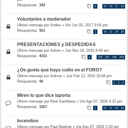
Respuestas:
342
1
15
16
17
18
…
Voluntarios a moderador
Último mensaje por
Andes
«
Vie Jun 02, 2017 9:04 pm
Respuestas:
561
1
26
27
28
29
…
PRESENTACIONES y DESPEDIDAS
Último mensaje por
Admin
«
Jue Nov 24, 2016 9:49 am
Respuestas:
4161
1
206
207
208
209
…
¿Os gusta que haya culés en el FORO?
Último mensaje por
Ankrus
«
Jue Feb 12, 2015 10:04 pm
Respuestas:
40
1
2
3
Miren lo que dice laporta
Último mensaje por
Real Santillana
«
Vie Ago 07, 2026 4:22 pm
Respuestas:
1067
1
51
52
53
54
…
Incendios
Último mensaje por
Paul Breitner
«
Vie Ago 07, 2026 3:20 pm