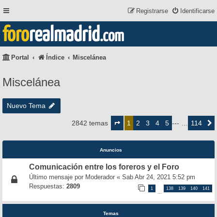
Registrarse
Identificarse
foro
realmadrid
.com
Portal
Índice
Miscelánea
Miscelánea
Nuevo Tema
Página
1
2
3
4
5
114
2842 temas
1
--- …
Siguie
de
114
Anuncios
Comunicación entre los foreros y el Foro
Último mensaje por
Moderador
«
Sab Abr 24, 2021 5:52 pm
Respuestas:
2809
1
138
139
140
141
…
Temas