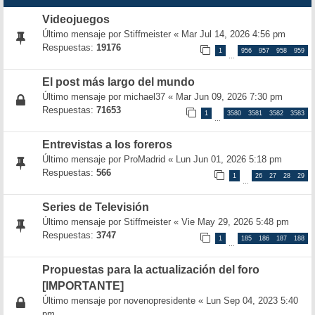
Videojuegos
Último mensaje por
Stiffmeister
«
Mar Jul 14, 2026 4:56 pm
Respuestas:
19176
1
956
957
958
959
…
El post más largo del mundo
Último mensaje por
michael37
«
Mar Jun 09, 2026 7:30 pm
Respuestas:
71653
1
3580
3581
3582
3583
…
Entrevistas a los foreros
Último mensaje por
ProMadrid
«
Lun Jun 01, 2026 5:18 pm
Respuestas:
566
1
26
27
28
29
…
Series de Televisión
Último mensaje por
Stiffmeister
«
Vie May 29, 2026 5:48 pm
Respuestas:
3747
1
185
186
187
188
…
Propuestas para la actualización del foro
[IMPORTANTE]
Último mensaje por
novenopresidente
«
Lun Sep 04, 2023 5:40
pm