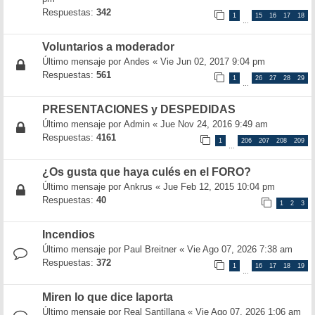
Respuestas:
342
1
15
16
17
18
…
Voluntarios a moderador
Último mensaje por
Andes
«
Vie Jun 02, 2017 9:04 pm
Respuestas:
561
1
26
27
28
29
…
PRESENTACIONES y DESPEDIDAS
Último mensaje por
Admin
«
Jue Nov 24, 2016 9:49 am
Respuestas:
4161
1
206
207
208
209
…
¿Os gusta que haya culés en el FORO?
Último mensaje por
Ankrus
«
Jue Feb 12, 2015 10:04 pm
Respuestas:
40
1
2
3
Incendios
Último mensaje por
Paul Breitner
«
Vie Ago 07, 2026 7:38 am
Respuestas:
372
1
16
17
18
19
…
Miren lo que dice laporta
Último mensaje por
Real Santillana
«
Vie Ago 07, 2026 1:06 am