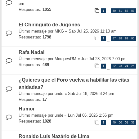
pm
Respuestas:
1055
1
50
51
52
53
…
El Chiringuito de Jugones
Último mensaje por
MKG
«
Sab Jul 25, 2026 11:13 am
Respuestas:
1798
1
87
88
89
90
…
Rafa Nadal
Último mensaje por
MarquesRM
«
Jue Jul 23, 2026 7:00 pm
Respuestas:
489
1
22
23
24
25
…
¿Quieres que el Foro vuelva a habilitar las citas
anidadas?
Último mensaje por
unde
«
Sab Jul 18, 2026 8:24 pm
Respuestas:
17
Humor
Último mensaje por
unde
«
Lun Jul 06, 2026 1:56 pm
Respuestas:
1028
1
49
50
51
52
…
Ronaldo Luís Nazário de Lima