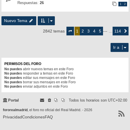
Respuestas:
26
1
2
Nuevo Tema
Página
1
2
3
4
5
114
2842 temas
1
--- …
Siguie
de
114
Ir a
PERMISOS DEL FORO
No puedes
abrir nuevos temas en este Foro
No puedes
responder a temas en este Foro
No puedes
editar sus mensajes en este Foro
No puedes
borrar sus mensajes en este Foro
No puedes
enviar adjuntos en este Foro
Portal
Todos los horarios son
UTC+02:00
fororealmadrid
, el foro no oficial del Real Madrid. - 2026
Privacidad
Condiciones
FAQ