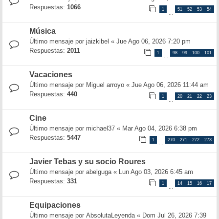
Respuestas:
1066
1
51
52
53
54
…
Música
Último mensaje por
jaizkibel
«
Jue Ago 06, 2026 7:20 pm
Respuestas:
2011
1
98
99
100
101
…
Vacaciones
Último mensaje por
Miguel arroyo
«
Jue Ago 06, 2026 11:44 am
Respuestas:
440
1
20
21
22
23
…
Cine
Último mensaje por
michael37
«
Mar Ago 04, 2026 6:38 pm
Respuestas:
5447
1
270
271
272
273
…
Javier Tebas y su socio Roures
Último mensaje por
abelguga
«
Lun Ago 03, 2026 6:45 am
Respuestas:
331
1
14
15
16
17
…
Equipaciones
Último mensaje por
AbsolutaLeyenda
«
Dom Jul 26, 2026 7:39