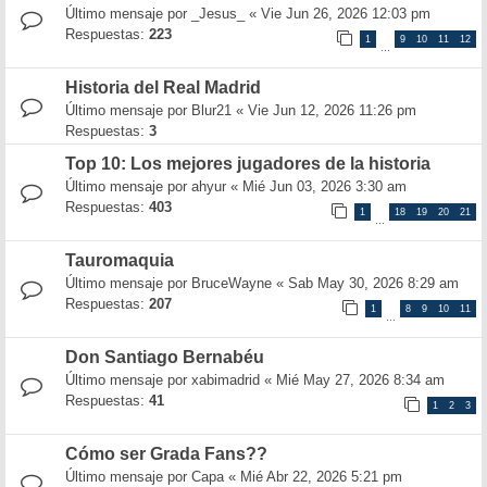
Último mensaje por
_Jesus_
«
Vie Jun 26, 2026 12:03 pm
Respuestas:
223
1
9
10
11
12
…
Historia del Real Madrid
Último mensaje por
Blur21
«
Vie Jun 12, 2026 11:26 pm
Respuestas:
3
Top 10: Los mejores jugadores de la historia
Último mensaje por
ahyur
«
Mié Jun 03, 2026 3:30 am
Respuestas:
403
1
18
19
20
21
…
Tauromaquia
Último mensaje por
BruceWayne
«
Sab May 30, 2026 8:29 am
Respuestas:
207
1
8
9
10
11
…
Don Santiago Bernabéu
Último mensaje por
xabimadrid
«
Mié May 27, 2026 8:34 am
Respuestas:
41
1
2
3
Cómo ser Grada Fans??
Último mensaje por
Capa
«
Mié Abr 22, 2026 5:21 pm