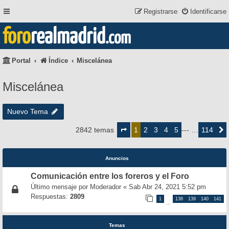
Registrarse
Identificarse
foro
realmadrid
.com
Portal
Índice
Miscelánea
Miscelánea
Nuevo Tema
Página
1
2
3
4
5
114
2842 temas
1
--- …
Siguie
de
114
Anuncios
Comunicación entre los foreros y el Foro
Último mensaje por
Moderador
«
Sab Abr 24, 2021 5:52 pm
Respuestas:
2809
1
138
139
140
141
…
Temas