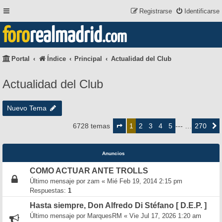
Registrarse
Identificarse
foro
realmadrid
.com
Portal
Índice
Principal
Actualidad del Club
Actualidad del Club
Nuevo Tema
Página
1
2
3
4
5
270
6728 temas
1
--- …
Siguie
de
270
Anuncios
COMO ACTUAR ANTE TROLLS
Último mensaje por
zam
«
Mié Feb 19, 2014 2:15 pm
Respuestas:
1
Hasta siempre, Don Alfredo Di Stéfano [ D.E.P. ]
Último mensaje por
MarquesRM
«
Vie Jul 17, 2026 1:20 am