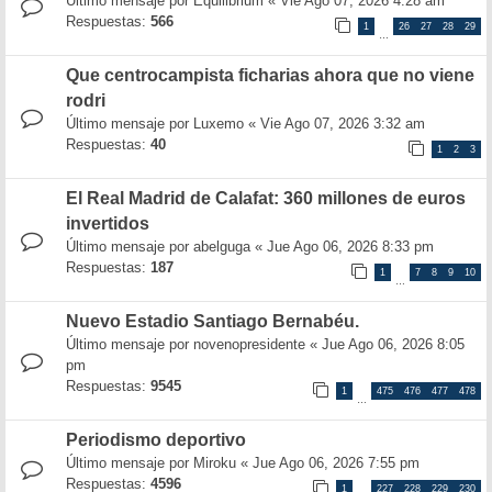
Último mensaje por
Equilibrium
«
Vie Ago 07, 2026 4:28 am
Respuestas:
566
1
26
27
28
29
…
Que centrocampista ficharias ahora que no viene
rodri
Último mensaje por
Luxemo
«
Vie Ago 07, 2026 3:32 am
Respuestas:
40
1
2
3
El Real Madrid de Calafat: 360 millones de euros
invertidos
Último mensaje por
abelguga
«
Jue Ago 06, 2026 8:33 pm
Respuestas:
187
1
7
8
9
10
…
Nuevo Estadio Santiago Bernabéu.
Último mensaje por
novenopresidente
«
Jue Ago 06, 2026 8:05
pm
Respuestas:
9545
1
475
476
477
478
…
Periodismo deportivo
Último mensaje por
Miroku
«
Jue Ago 06, 2026 7:55 pm
Respuestas:
4596
1
227
228
229
230