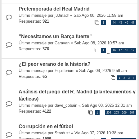
Pretemporada del Real Madrid
Último mensaje por
j30madr
«
Sab Ago 08, 2026 11:59 am
Respuestas:
921
1
44
45
46
47
…
"Necesitamos un Barça fuerte"
Último mensaje por
Caravan
«
Sab Ago 08, 2026 10:57 am
Respuestas:
376
1
16
17
18
19
…
¿El peor verano de la historia?
Último mensaje por
Equilibrium
«
Sab Ago 08, 2026 9:59 am
Respuestas:
65
1
2
3
4
Análisis del juego del R. Madrid (planteamientos y
tácticas)
Último mensaje por
dave_cobain
«
Sab Ago 08, 2026 12:01 am
Respuestas:
4122
1
204
205
206
207
…
Corrupción en el fútbol
Último mensaje por
Stardust
«
Vie Ago 07, 2026 10:38 pm
Respuestas:
1909