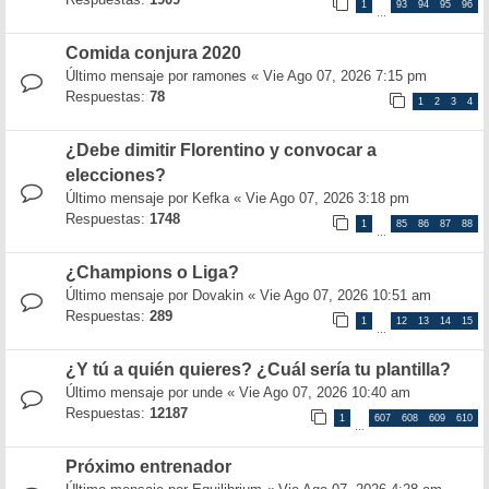
1
93
94
95
96
…
Comida conjura 2020
Último mensaje por
ramones
«
Vie Ago 07, 2026 7:15 pm
Respuestas:
78
1
2
3
4
¿Debe dimitir Florentino y convocar a
elecciones?
Último mensaje por
Kefka
«
Vie Ago 07, 2026 3:18 pm
Respuestas:
1748
1
85
86
87
88
…
¿Champions o Liga?
Último mensaje por
Dovakin
«
Vie Ago 07, 2026 10:51 am
Respuestas:
289
1
12
13
14
15
…
¿Y tú a quién quieres? ¿Cuál sería tu plantilla?
Último mensaje por
unde
«
Vie Ago 07, 2026 10:40 am
Respuestas:
12187
1
607
608
609
610
…
Próximo entrenador