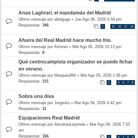
…
Anas Laghrari, el mandamás del Madrid
Último mensaje por
abelguga
«
Jue Ago 06, 2026 6:58 pm
Respuestas:
346
1
15
16
17
18
…
Afuera del Real Madrid hace mucho frio.
Último mensaje por
Arminio
«
Mié Ago 05, 2026 10:13 pm
Respuestas:
8
Qué centrocampista organizador se puede fichar
en verano.
Último mensaje por
MarquesRM
«
Mié Ago 05, 2026 1:08 pm
Respuestas:
151
1
5
6
7
8
…
Sobra una diva
Último mensaje por
Jorgestu
«
Mar Ago 04, 2026 4:42 pm
Respuestas:
11
Equipaciones Real Madrid
Último mensaje por
AbsolutaLeyenda
«
Mar Ago 04, 2026 7:53
am
Respuestas:
166
1
6
7
8
9