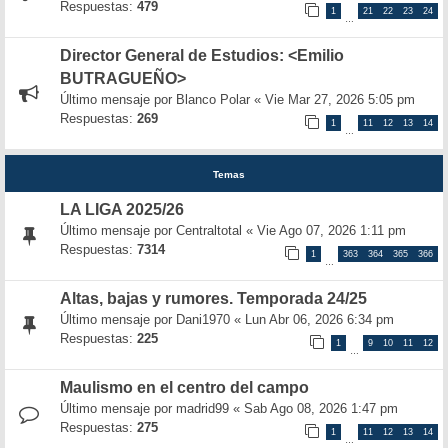
Respuestas:
479
1
21
22
23
24
…
Director General de Estudios: <Emilio
BUTRAGUEÑO>
Último mensaje por
Blanco Polar
«
Vie Mar 27, 2026 5:05 pm
Respuestas:
269
1
11
12
13
14
…
Temas
LA LIGA 2025/26
Último mensaje por
Centraltotal
«
Vie Ago 07, 2026 1:11 pm
Respuestas:
7314
1
363
364
365
366
…
Altas, bajas y rumores. Temporada 24/25
Último mensaje por
Dani1970
«
Lun Abr 06, 2026 6:34 pm
Respuestas:
225
1
9
10
11
12
…
Maulismo en el centro del campo
Último mensaje por
madrid99
«
Sab Ago 08, 2026 1:47 pm
Respuestas:
275
1
11
12
13
14
…