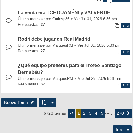
…
La venta era TCHOUAMÉNI y VALVERDE
Último mensaje por
Carlosp86
«
Vie Jul 31, 2026 6:36 pm
Respuestas:
27
1
2
Rodri debe jugar en Real Madrid
Último mensaje por
MarquesRM
«
Vie Jul 31, 2026 5:33 pm
Respuestas:
27
1
2
¿Qué equipo prefieres para el Trofeo Santiago
Bernabéu?
Último mensaje por
MarquesRM
«
Mié Jul 29, 2026 9:31 am
Respuestas:
37
1
2
Nuevo Tema
Página
1
2
3
4
5
270
6728 temas
1
--- …
Siguie
de
270
Ir a