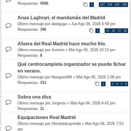
Respuestas:
4596
1
227
228
229
230
…
Anas Laghrari, el mandamás del Madrid
Último mensaje por
abelguga
«
Jue Ago 06, 2026 6:58 pm
Respuestas:
346
1
15
16
17
18
…
Afuera del Real Madrid hace mucho frio.
Último mensaje por
Arminio
«
Mié Ago 05, 2026 10:13 pm
Respuestas:
8
Qué centrocampista organizador se puede fichar
en verano.
Último mensaje por
MarquesRM
«
Mié Ago 05, 2026 1:08 pm
Respuestas:
151
1
5
6
7
8
…
Sobra una diva
Último mensaje por
Jorgestu
«
Mar Ago 04, 2026 4:42 pm
Respuestas:
11
Equipaciones Real Madrid
Último mensaje por
AbsolutaLeyenda
«
Mar Ago 04, 2026 7:53
am