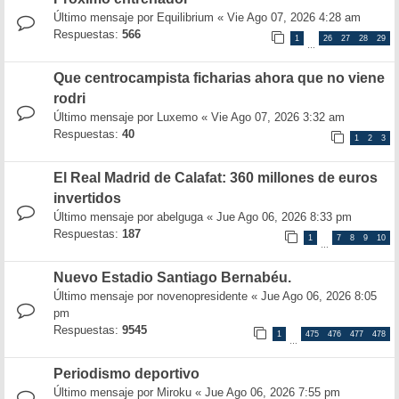
Último mensaje por
Equilibrium
«
Vie Ago 07, 2026 4:28 am
Respuestas:
566
1
26
27
28
29
…
Que centrocampista ficharias ahora que no viene
rodri
Último mensaje por
Luxemo
«
Vie Ago 07, 2026 3:32 am
Respuestas:
40
1
2
3
El Real Madrid de Calafat: 360 millones de euros
invertidos
Último mensaje por
abelguga
«
Jue Ago 06, 2026 8:33 pm
Respuestas:
187
1
7
8
9
10
…
Nuevo Estadio Santiago Bernabéu.
Último mensaje por
novenopresidente
«
Jue Ago 06, 2026 8:05
pm
Respuestas:
9545
1
475
476
477
478
…
Periodismo deportivo
Último mensaje por
Miroku
«
Jue Ago 06, 2026 7:55 pm