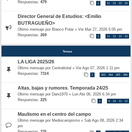
Respuestas:
479
1
21
22
23
24
…
Director General de Estudios: <Emilio
BUTRAGUEÑO>
Último mensaje por
Blanco Polar
«
Vie Mar 27, 2026 5:05 pm
Respuestas:
269
1
11
12
13
14
…
Temas
LA LIGA 2025/26
Último mensaje por
Centraltotal
«
Vie Ago 07, 2026 1:11 pm
Respuestas:
7314
1
363
364
365
366
…
Altas, bajas y rumores. Temporada 24/25
Último mensaje por
Dani1970
«
Lun Abr 06, 2026 6:34 pm
Respuestas:
225
1
9
10
11
12
…
Maulismo en el centro del campo
Último mensaje por
Mediocampismo
«
Sab Ago 08, 2026 2:34
pm
Respuestas:
276