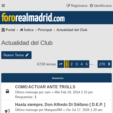
Registrarse
Identificarse
foro
realmadrid
.com
Portal
Índice
Principal
Actualidad del Club
Actualidad del Club
Nuevo Tema
Página
1
2
3
4
5
270
6728 temas
1
--- …
Siguie
de
270
Anuncios
COMO ACTUAR ANTE TROLLS
Último mensaje por
zam
«
Mié Feb 19, 2014 2:15 pm
Respuestas:
1
Hasta siempre, Don Alfredo Di Stéfano [ D.E.P. ]
Último mensaje por
MarquesRM
«
Vie Jul 17, 2026 1:20 am