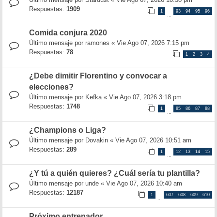
Respuestas:
1909
1
93
94
95
96
…
Comida conjura 2020
Último mensaje por
ramones
«
Vie Ago 07, 2026 7:15 pm
Respuestas:
78
1
2
3
4
¿Debe dimitir Florentino y convocar a
elecciones?
Último mensaje por
Kefka
«
Vie Ago 07, 2026 3:18 pm
Respuestas:
1748
1
85
86
87
88
…
¿Champions o Liga?
Último mensaje por
Dovakin
«
Vie Ago 07, 2026 10:51 am
Respuestas:
289
1
12
13
14
15
…
¿Y tú a quién quieres? ¿Cuál sería tu plantilla?
Último mensaje por
unde
«
Vie Ago 07, 2026 10:40 am
Respuestas:
12187
1
607
608
609
610
…
Próximo entrenador