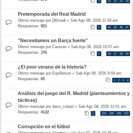
1
11
12
13
14
…
Pretemporada del Real Madrid
Último mensaje por
j30madr
«
Sab Ago 08, 2026 11:59 am
Respuestas:
921
1
44
45
46
47
…
"Necesitamos un Barça fuerte"
Último mensaje por
Caravan
«
Sab Ago 08, 2026 10:57 am
Respuestas:
376
1
16
17
18
19
…
¿El peor verano de la historia?
Último mensaje por
Equilibrium
«
Sab Ago 08, 2026 9:59 am
Respuestas:
65
1
2
3
4
Análisis del juego del R. Madrid (planteamientos y
tácticas)
Último mensaje por
dave_cobain
«
Sab Ago 08, 2026 12:01 am
Respuestas:
4122
1
204
205
206
207
…
Corrupción en el fútbol
Último mensaje por
Stardust
«
Vie Ago 07, 2026 10:38 pm