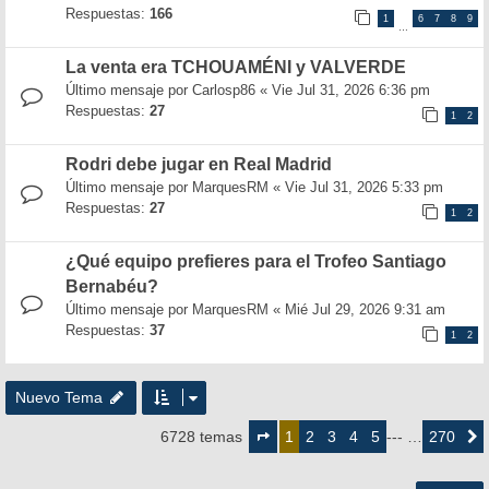
Respuestas:
166
1
6
7
8
9
…
La venta era TCHOUAMÉNI y VALVERDE
Último mensaje por
Carlosp86
«
Vie Jul 31, 2026 6:36 pm
Respuestas:
27
1
2
Rodri debe jugar en Real Madrid
Último mensaje por
MarquesRM
«
Vie Jul 31, 2026 5:33 pm
Respuestas:
27
1
2
¿Qué equipo prefieres para el Trofeo Santiago
Bernabéu?
Último mensaje por
MarquesRM
«
Mié Jul 29, 2026 9:31 am
Respuestas:
37
1
2
Nuevo Tema
Página
1
2
3
4
5
270
6728 temas
1
--- …
Siguie
de
270