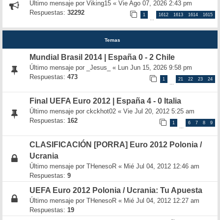
Último mensaje por
Viking15
«
Vie Ago 07, 2026 2:43 pm
Respuestas:
32292
1
1612
1613
1614
1615
…
Temas
Mundial Brasil 2014 | España 0 - 2 Chile
Último mensaje por
_Jesus_
«
Lun Jun 15, 2026 9:58 pm
Respuestas:
473
1
21
22
23
24
…
Final UEFA Euro 2012 | España 4 - 0 Italia
Último mensaje por
ckckhot02
«
Vie Jul 20, 2012 5:25 am
Respuestas:
162
1
6
7
8
9
…
CLASIFICACIÓN [PORRA] Euro 2012 Polonia /
Ucrania
Último mensaje por
THenesoR
«
Mié Jul 04, 2012 12:46 am
Respuestas:
9
UEFA Euro 2012 Polonia / Ucrania: Tu Apuesta
Último mensaje por
THenesoR
«
Mié Jul 04, 2012 12:27 am
Respuestas:
19