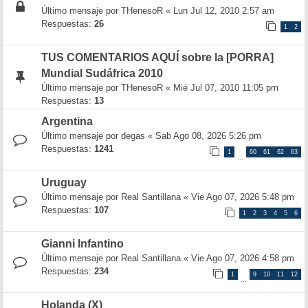
Último mensaje por
THenesoR
«
Lun Jul 12, 2010 2:57 am
Respuestas:
26
1
2
TUS COMENTARIOS AQUÍ sobre la [PORRA]
Mundial Sudáfrica 2010
Último mensaje por
THenesoR
«
Mié Jul 07, 2010 11:05 pm
Respuestas:
13
Argentina
Último mensaje por
degas
«
Sab Ago 08, 2026 5:26 pm
Respuestas:
1241
1
60
61
62
63
…
Uruguay
Último mensaje por
Real Santillana
«
Vie Ago 07, 2026 5:48 pm
Respuestas:
107
1
2
3
4
5
6
Gianni Infantino
Último mensaje por
Real Santillana
«
Vie Ago 07, 2026 4:58 pm
Respuestas:
234
1
9
10
11
12
…
Holanda (X)