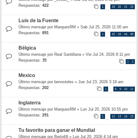
Respuestas:
422
1
19
20
21
22
…
Luis de la Fuente
Último mensaje por
MarquesRM
«
Sab Jul 25, 2026 11:00 am
Respuestas:
891
1
42
43
44
45
…
Bélgica
Último mensaje por
Real Santillana
«
Vie Jul 24, 2026 8:11 pm
Respuestas:
35
1
2
Mexico
Último mensaje por
benosteles
«
Jue Jul 23, 2026 3:18 am
Respuestas:
202
1
8
9
10
11
…
Inglaterra
Último mensaje por
MarquesRM
«
Lun Jul 20, 2026 10:55 pm
Respuestas:
291
1
12
13
14
15
…
Tu favorito para ganar el Mundial
Último mensaje por
Berto69
«
Lun Jul 20, 2026 4:14 pm