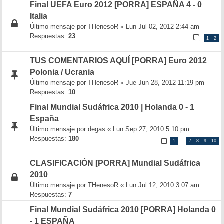
Final UEFA Euro 2012 [PORRA] ESPAÑA 4 - 0
Italia
Último mensaje por
THenesoR
«
Lun Jul 02, 2012 2:44 am
Respuestas:
23
1
2
TUS COMENTARIOS AQUÍ [PORRA] Euro 2012
Polonia / Ucrania
Último mensaje por
THenesoR
«
Jue Jun 28, 2012 11:19 pm
Respuestas:
10
Final Mundial Sudáfrica 2010 | Holanda 0 - 1
España
Último mensaje por
degas
«
Lun Sep 27, 2010 5:10 pm
Respuestas:
180
1
7
8
9
10
…
CLASIFICACIÓN [PORRA] Mundial Sudáfrica
2010
Último mensaje por
THenesoR
«
Lun Jul 12, 2010 3:07 am
Respuestas:
7
Final Mundial Sudáfrica 2010 [PORRA] Holanda 0
- 1 ESPAÑA