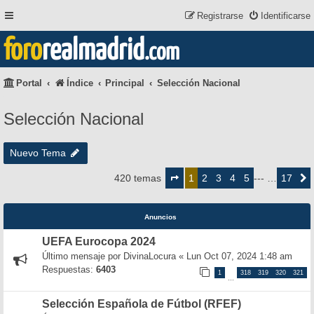
Registrarse
Identificarse
foro
realmadrid
.com
Portal
Índice
Principal
Selección Nacional
Selección Nacional
Nuevo Tema
Página
1
2
3
4
5
17
420 temas
1
--- …
Siguie
de
17
Anuncios
UEFA Eurocopa 2024
Último mensaje por
DivinaLocura
«
Lun Oct 07, 2024 1:48 am
Respuestas:
6403
1
318
319
320
321
…
Selección Española de Fútbol (RFEF)