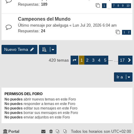
Respuestas:
189
1
7
8
9
10
…
Campeones del Mundo
Último mensaje por
abelguga
«
Lun Jul 20, 2026 6:04 am
Respuestas:
24
1
2
Nuevo Tema
Página
1
2
3
4
5
17
420 temas
1
--- …
Siguie
de
17
Ir a
PERMISOS DEL FORO
No puedes
abrir nuevos temas en este Foro
No puedes
responder a temas en este Foro
No puedes
editar sus mensajes en este Foro
No puedes
borrar sus mensajes en este Foro
No puedes
enviar adjuntos en este Foro
Portal
Todos los horarios son
UTC+02:00