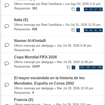
Último mensaje por
Real Santillana
«
Lun Ago 03, 2026 4:11 pm
Respuestas:
341
1
15
16
17
18
…
Italia (X)
Último mensaje por
Real Santillana
«
Vie Jul 31, 2026 11:33 pm
Respuestas:
838
1
39
40
41
42
…
Nasser Al-Khelaifi
Último mensaje por
abelguga
«
Jue Jul 30, 2026 9:30 pm
Respuestas:
4
Copa Mundial FIFA 2026
Último mensaje por
abelguga
«
Mar Jul 28, 2026 11:06 pm
Respuestas:
11547
1
575
576
577
578
…
El mayor escándalo en la historia de los
Mundiales. España vs Corea 2002
Último mensaje por
abelguga
«
Mar Jul 28, 2026 10:43 pm
Respuestas:
4
Francia (X)
Último mensaje por
_Jesus_
«
Mar Jul 28, 2026 3:51 pm