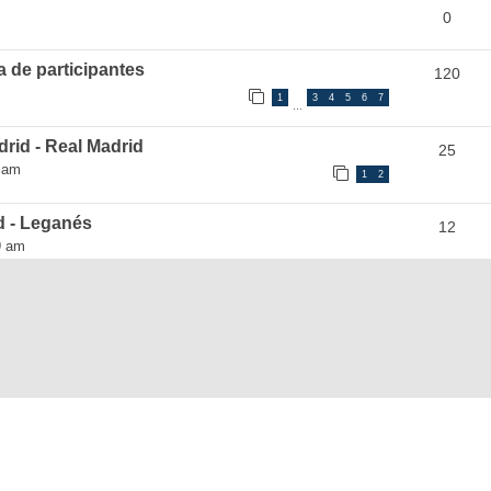
0
a de participantes
120
1
3
4
5
6
7
…
rid - Real Madrid
25
 am
1
2
d - Leganés
12
9 am