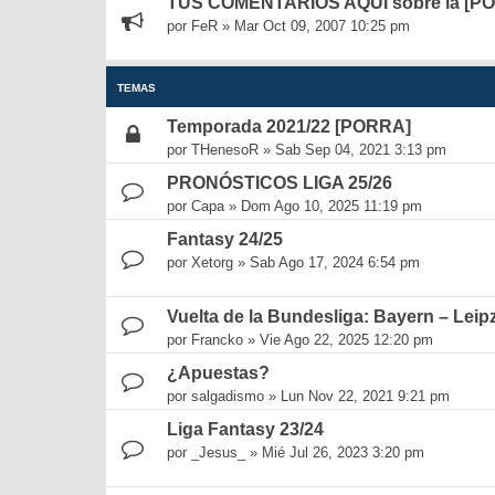
TUS COMENTARIOS AQUÍ sobre la [P
por
FeR
»
Mar Oct 09, 2007 10:25 pm
TEMAS
Temporada 2021/22 [PORRA]
por
THenesoR
»
Sab Sep 04, 2021 3:13 pm
PRONÓSTICOS LIGA 25/26
por
Capa
»
Dom Ago 10, 2025 11:19 pm
Fantasy 24/25
por
Xetorg
»
Sab Ago 17, 2024 6:54 pm
Vuelta de la Bundesliga: Bayern – Leip
por
Francko
»
Vie Ago 22, 2025 12:20 pm
¿Apuestas?
por
salgadismo
»
Lun Nov 22, 2021 9:21 pm
Liga Fantasy 23/24
por
_Jesus_
»
Mié Jul 26, 2023 3:20 pm