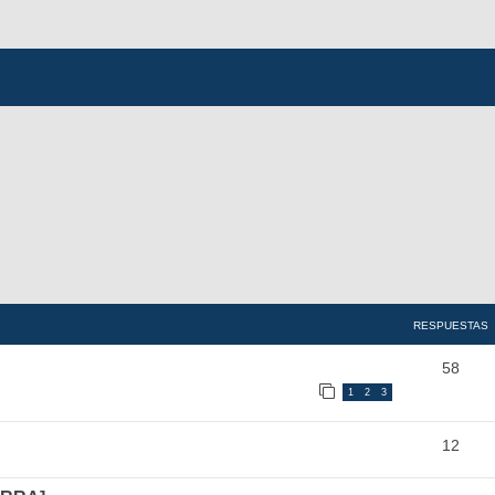
RESPUESTAS
58
1
2
3
12