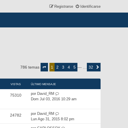
Registrarse
Identificarse
Página
1
2
3
4
5
32
786 temas
1
--- …
Siguiente
de
32
VISTAS
ÚLTIMO MENSAJE
por
David_RM
75310
Dom Jul 03, 2016 10:29 am
por
David_RM
24782
Lun Ago 31, 2015 8:02 pm