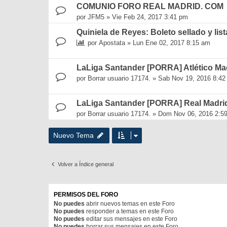
COMUNIO FORO REAL MADRID. COM
por
JFM5
»
Vie Feb 24, 2017 3:41 pm
Quiniela de Reyes: Boleto sellado y list
por
Apostata
»
Lun Ene 02, 2017 8:15 am
LaLiga Santander [PORRA] Atlético Mad
por
Borrar usuario 17174.
»
Sab Nov 19, 2016 8:42
LaLiga Santander [PORRA] Real Madri
por
Borrar usuario 17174.
»
Dom Nov 06, 2016 2:5
Nuevo Tema
Volver a Índice general
PERMISOS DEL FORO
No puedes
abrir nuevos temas en este Foro
No puedes
responder a temas en este Foro
No puedes
editar sus mensajes en este Foro
No puedes
borrar sus mensajes en este Foro