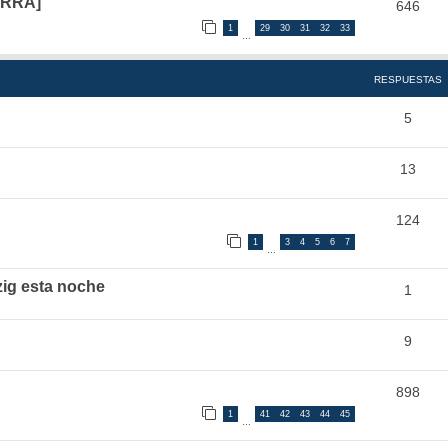
ORRA]
646
1
29
30
31
32
33
…
RESPUESTAS
5
13
124
1
3
4
5
6
7
…
zig esta noche
1
9
898
1
41
42
43
44
45
…