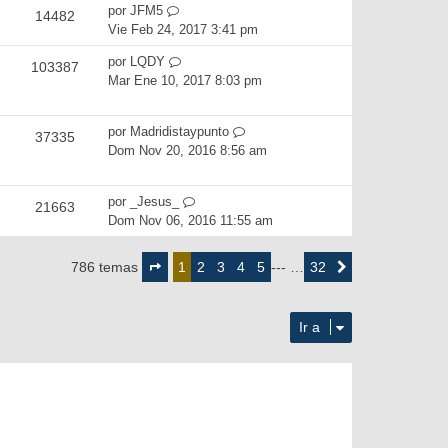
por
JFM5
14482
Vie Feb 24, 2017 3:41 pm
por
LQDY
103387
Mar Ene 10, 2017 8:03 pm
por
Madridistaypunto
37335
Dom Nov 20, 2016 8:56 am
por
_Jesus_
21663
Dom Nov 06, 2016 11:55 am
Página
1
2
3
4
5
32
786 temas
1
--- …
Siguiente
de
32
Ir a