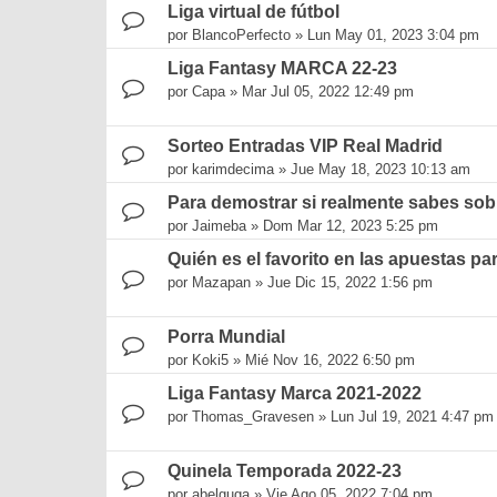
Liga virtual de fútbol
por
BlancoPerfecto
»
Lun May 01, 2023 3:04 pm
Liga Fantasy MARCA 22-23
por
Capa
»
Mar Jul 05, 2022 12:49 pm
Sorteo Entradas VIP Real Madrid
por
karimdecima
»
Jue May 18, 2023 10:13 am
Para demostrar si realmente sabes sobr
por
Jaimeba
»
Dom Mar 12, 2023 5:25 pm
Quién es el favorito en las apuestas par
por
Mazapan
»
Jue Dic 15, 2022 1:56 pm
Porra Mundial
por
Koki5
»
Mié Nov 16, 2022 6:50 pm
Liga Fantasy Marca 2021-2022
por
Thomas_Gravesen
»
Lun Jul 19, 2021 4:47 pm
Quinela Temporada 2022-23
por
abelguga
»
Vie Ago 05, 2022 7:04 pm