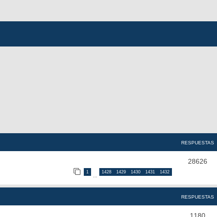
RESPUESTAS
28626
1
1428
1429
1430
1431
1432
…
RESPUESTAS
1180