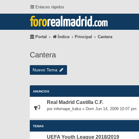
Enlaces rápidos
foro
realmadrid
.com
Portal
Índice
Principal
Cantera
Cantera
Nuevo Tema
ANUNCIOS
Real Madrid Castilla C.F.
por
infernape_kaka
»
Dom Jun 14, 2009 10:07 pm
TEMAS
UEFA Youth League 2018/2019