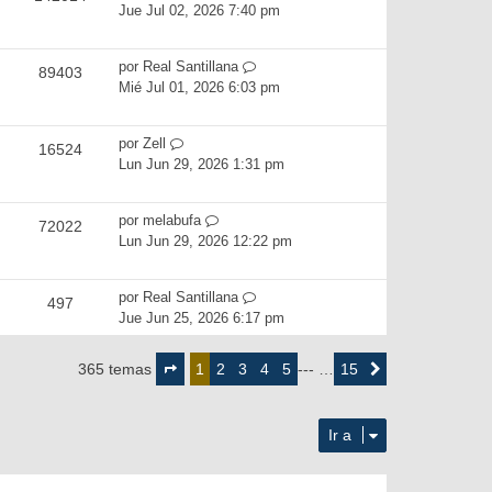
Jue Jul 02, 2026 7:40 pm
por
Real Santillana
89403
Mié Jul 01, 2026 6:03 pm
por
Zell
16524
Lun Jun 29, 2026 1:31 pm
por
melabufa
72022
Lun Jun 29, 2026 12:22 pm
por
Real Santillana
497
Jue Jun 25, 2026 6:17 pm
Página
1
2
3
4
5
15
365 temas
1
--- …
Siguiente
de
15
Ir a