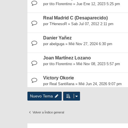
por
tito Florentino
»
Jue Ene 12, 2023 5:25 pm
Real Madrid C (Desaparecido)
por
THenesoR
»
Sab Jul 07, 2012 2:11 pm
Danier Yañez
por
abelguga
»
Mié Nov 27, 2024 6:30 pm
Joan Martínez Lozano
por
tito Florentino
»
Mié Nov 08, 2023 5:57 pm
Victory Okorie
por
Real Santillana
»
Mié Jun 24, 2026 9:07 pm
Nuevo Tema
Volver a Índice general