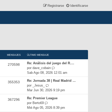
Registrarse
Identificarse
MENSAJES
ÚLTIMO MENSAJE
Re: Análisis del juego del R.…
270598
V
por
dave_cobain
e
Sab Ago 08, 2026 12:01 am
r
Re: Jornada 38 | Real Madrid …
355353
ú
V
por
_Jesus_
l
e
Mar Jun 30, 2026 9:19 pm
t
r
i
Re: Premier League
367296
ú
m
V
por
Berto69
l
o
e
Mié Ago 05, 2026 8:39 pm
t
m