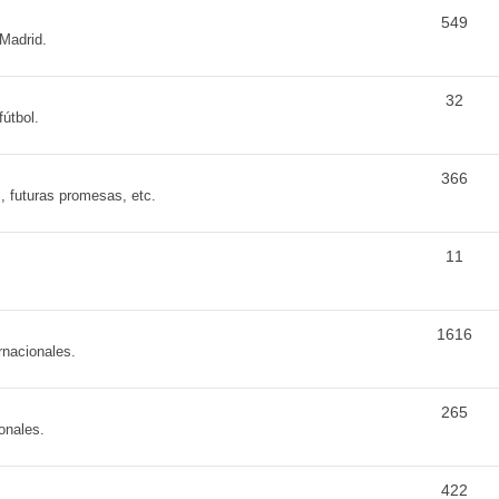
549
 Madrid.
32
fútbol.
366
s, futuras promesas, etc.
11
1616
rnacionales.
265
onales.
422