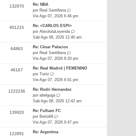
r
i
e
Re: NBA
132870
ú
m
n
V
por
Real Santillana
l
o
s
e
Vie Ago 07, 2026 6:46 pm
t
m
a
r
i
e
Re: <CARLOS ESPI>
j
401215
ú
m
n
V
por
AbsolutaLeyenda
e
l
o
s
e
Sab Ago 08, 2026 12:40 am
t
m
a
r
i
e
Re: César Palacios
j
64863
ú
m
n
V
por
Real Santillana
e
l
o
s
e
Vie Ago 07, 2026 8:20 pm
t
m
a
r
i
e
Re: Real Madrid | FEMENINO
j
46167
ú
m
n
V
por
Tuiriz
e
l
o
s
e
Vie Ago 07, 2026 6:01 pm
t
m
a
r
i
e
Re: Rodri Hernandez
j
1222236
ú
m
n
V
por
abelguga
e
l
o
s
e
Sab Ago 08, 2026 12:42 am
t
m
a
r
i
e
Re: Fulham FC
j
139920
ú
m
n
V
por
Berto69
e
l
o
s
e
Vie Ago 07, 2026 9:47 pm
t
m
a
r
i
e
Re: Argentina
j
122891
ú
m