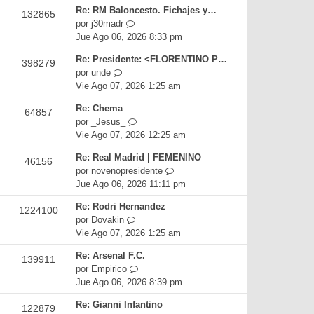
r
i
e
Re: RM Baloncesto. Fichajes y…
132865
ú
m
n
V
por
j30madr
l
o
s
e
Jue Ago 06, 2026 8:33 pm
t
m
a
r
i
e
Re: Presidente: <FLORENTINO P…
j
398279
ú
m
n
V
por
unde
e
l
o
s
e
Vie Ago 07, 2026 1:25 am
t
m
a
r
i
e
Re: Chema
j
64857
ú
m
n
V
por
_Jesus_
e
l
o
s
e
Vie Ago 07, 2026 12:25 am
t
m
a
r
i
e
Re: Real Madrid | FEMENINO
j
46156
ú
m
n
V
por
novenopresidente
e
l
o
s
e
Jue Ago 06, 2026 11:11 pm
t
m
a
r
i
e
Re: Rodri Hernandez
j
1224100
ú
m
n
V
por
Dovakin
e
l
o
s
e
Vie Ago 07, 2026 1:25 am
t
m
a
r
i
e
Re: Arsenal F.C.
j
139911
ú
m
n
V
por
Empirico
e
l
o
s
e
Jue Ago 06, 2026 8:39 pm
t
m
a
r
i
e
Re: Gianni Infantino
j
122879
ú
m