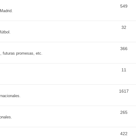
549
 Madrid.
32
fútbol.
366
s, futuras promesas, etc.
11
1617
rnacionales.
265
onales.
422