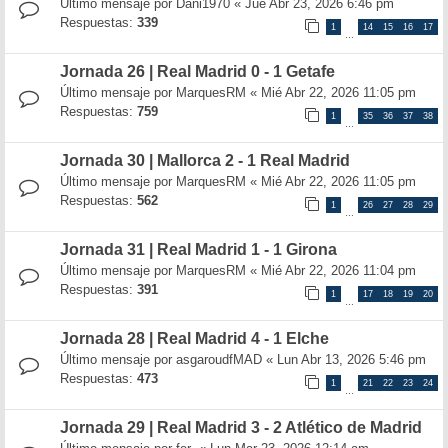
Último mensaje por
Dani1970
«
Jue Abr 23, 2026 6:46 pm
Respuestas:
339
1
14
15
16
17
…
Jornada 26 | Real Madrid 0 - 1 Getafe
Último mensaje por
MarquesRM
«
Mié Abr 22, 2026 11:05 pm
Respuestas:
759
1
35
36
37
38
…
Jornada 30 | Mallorca 2 - 1 Real Madrid
Último mensaje por
MarquesRM
«
Mié Abr 22, 2026 11:05 pm
Respuestas:
562
1
26
27
28
29
…
Jornada 31 | Real Madrid 1 - 1 Girona
Último mensaje por
MarquesRM
«
Mié Abr 22, 2026 11:04 pm
Respuestas:
391
1
17
18
19
20
…
Jornada 28 | Real Madrid 4 - 1 Elche
Último mensaje por
asgaroudfMAD
«
Lun Abr 13, 2026 5:46 pm
Respuestas:
473
1
21
22
23
24
…
Jornada 29 | Real Madrid 3 - 2 Atlético de Madrid