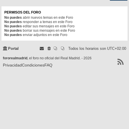
PERMISOS DEL FORO
No puedes
abrir nuevos temas en este Foro
No puedes
responder a temas en este Foro
No puedes
editar sus mensajes en este Foro
No puedes
borrar sus mensajes en este Foro
No puedes
enviar adjuntos en este Foro
Portal
Todos los horarios son
UTC+02:00
fororealmadrid
, el foro no oficial del Real Madrid. - 2026
Privacidad
Condiciones
FAQ