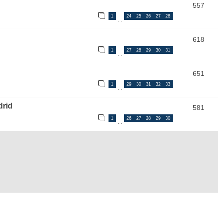
557
1
24
25
26
27
28
…
618
1
27
28
29
30
31
…
651
1
29
30
31
32
33
…
drid
581
1
26
27
28
29
30
…