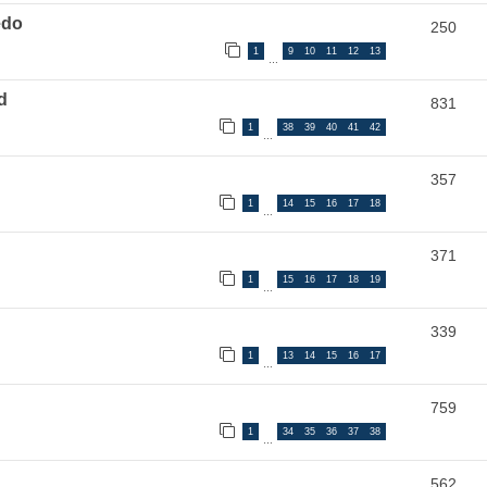
edo
250
1
9
10
11
12
13
…
d
831
1
38
39
40
41
42
…
d
357
1
14
15
16
17
18
…
371
1
15
16
17
18
19
…
339
1
13
14
15
16
17
…
759
1
34
35
36
37
38
…
562