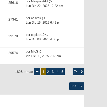
por
MarquesRM
25616
Lun Dic 22, 2025 12:22 pm
por
assvak
27341
Lun Dic 15, 2025 6:43 pm
por
capitan10
29170
Lun Dic 08, 2025 4:58 pm
por
MKG
29574
Vie Dic 05, 2025 2:17 am
Página
1
2
3
4
5
74
1828 temas
1
--- …
Siguiente
de
74
Ir a