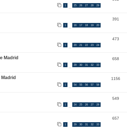
1
25
26
27
28
29
…
391
1
16
17
18
19
20
…
473
1
20
21
22
23
24
…
de Madrid
658
1
29
30
31
32
33
…
l Madrid
1156
1
54
55
56
57
58
…
549
1
24
25
26
27
28
…
657
1
29
30
31
32
33
…