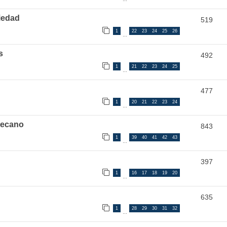
ciedad
519
1
22
23
24
25
26
…
s
492
1
21
22
23
24
25
…
477
1
20
21
22
23
24
…
llecano
843
1
39
40
41
42
43
…
397
1
16
17
18
19
20
…
635
1
28
29
30
31
32
…