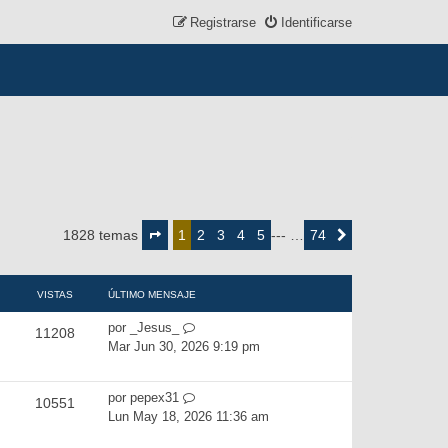
Registrarse
Identificarse
Página
1
2
3
4
5
74
1828 temas
1
--- …
Siguiente
de
74
VISTAS
ÚLTIMO MENSAJE
por
_Jesus_
11208
Mar Jun 30, 2026 9:19 pm
por
pepex31
10551
Lun May 18, 2026 11:36 am