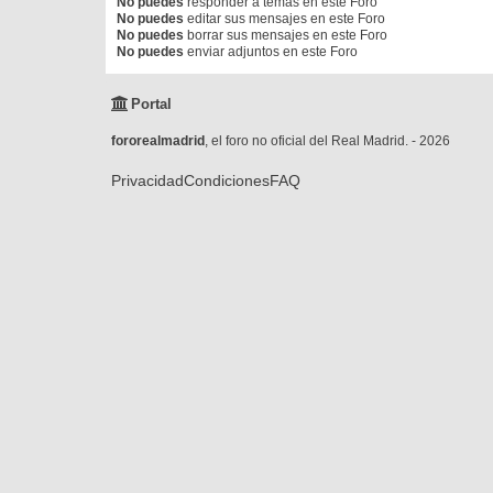
No puedes
responder a temas en este Foro
No puedes
editar sus mensajes en este Foro
No puedes
borrar sus mensajes en este Foro
No puedes
enviar adjuntos en este Foro
Portal
fororealmadrid
, el foro no oficial del Real Madrid. - 2026
Privacidad
Condiciones
FAQ