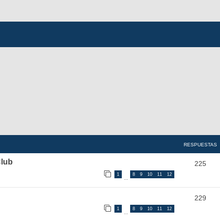
RESPUESTAS
Club
225
1
8
9
10
11
12
…
229
1
8
9
10
11
12
…