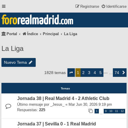
Registrarse
Identificarse
foro
realmadrid
.com
Portal
Índice
Principal
La Liga
La Liga
Nuevo Tema
Página
1
2
3
4
5
74
1828 temas
1
--- …
Siguie
de
74
Temas
Jornada 38 | Real Madrid 4 - 2 Athletic Club
Último mensaje por
_Jesus_
«
Mar Jun 30, 2026 9:19 pm
Respuestas:
225
1
9
10
11
12
…
Jornada 37 | Sevilla 0 - 1 Real Madrid