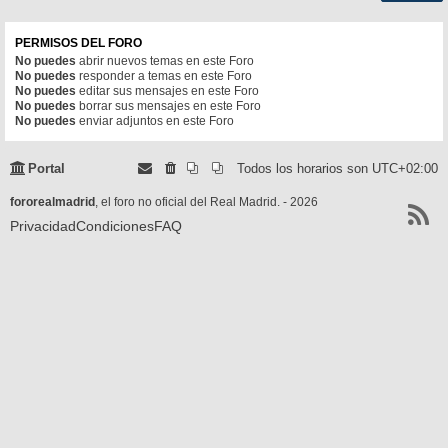
PERMISOS DEL FORO
No puedes
abrir nuevos temas en este Foro
No puedes
responder a temas en este Foro
No puedes
editar sus mensajes en este Foro
No puedes
borrar sus mensajes en este Foro
No puedes
enviar adjuntos en este Foro
Portal
Todos los horarios son
UTC+02:00
fororealmadrid
, el foro no oficial del Real Madrid. - 2026
Privacidad
Condiciones
FAQ