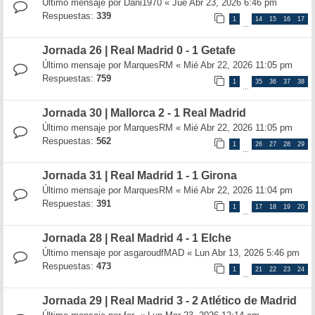
Último mensaje por
Dani1970
«
Jue Abr 23, 2026 6:46 pm
Respuestas:
339
1
14
15
16
17
…
Jornada 26 | Real Madrid 0 - 1 Getafe
Último mensaje por
MarquesRM
«
Mié Abr 22, 2026 11:05 pm
Respuestas:
759
1
35
36
37
38
…
Jornada 30 | Mallorca 2 - 1 Real Madrid
Último mensaje por
MarquesRM
«
Mié Abr 22, 2026 11:05 pm
Respuestas:
562
1
26
27
28
29
…
Jornada 31 | Real Madrid 1 - 1 Girona
Último mensaje por
MarquesRM
«
Mié Abr 22, 2026 11:04 pm
Respuestas:
391
1
17
18
19
20
…
Jornada 28 | Real Madrid 4 - 1 Elche
Último mensaje por
asgaroudfMAD
«
Lun Abr 13, 2026 5:46 pm
Respuestas:
473
1
21
22
23
24
…
Jornada 29 | Real Madrid 3 - 2 Atlético de Madrid