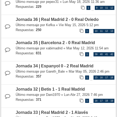
Último mensaje por
pepex31
«
Lun May 18, 2026 11:36 am
Respuestas:
229
1
9
10
11
12
…
Jornada 36 | Real Madrid 2 - 0 Real Oviedo
Último mensaje por
Kefka
«
Vie May 15, 2026 5:12 pm
Respuestas:
250
1
10
11
12
13
…
Jornada 35 | Barcelona 2 - 0 Real Madrid
Último mensaje por
xabimadrid
«
Mar May 12, 2026 11:54 am
Respuestas:
831
1
39
40
41
42
…
Jornada 34 | Espanyol 0 - 2 Real Madrid
Último mensaje por
Gareth_Bale
«
Mar May 05, 2026 2:46 pm
Respuestas:
357
1
15
16
17
18
…
Jornada 32 | Betis 1 - 1 Real Madrid
Último mensaje por
Dani1970
«
Lun Abr 27, 2026 7:46 pm
Respuestas:
371
1
16
17
18
19
…
Jornada 33 | Real Madrid 2 - 1 Alavés