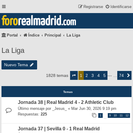
Registrarse
Identificarse
foro
realmadrid
.com
Portal
Índice
Principal
La Liga
La Liga
Nuevo Tema
Página
1
2
3
4
5
74
1828 temas
1
--- …
Siguie
de
74
Temas
Jornada 38 | Real Madrid 4 - 2 Athletic Club
Último mensaje por
_Jesus_
«
Mar Jun 30, 2026 9:19 pm
Respuestas:
225
1
9
10
11
12
…
Jornada 37 | Sevilla 0 - 1 Real Madrid