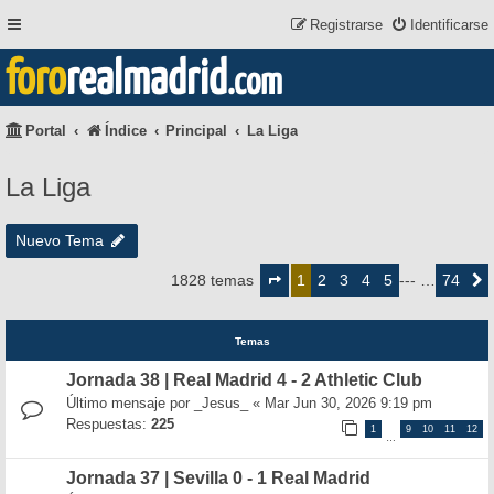
Registrarse
Identificarse
foro
realmadrid
.com
Portal
Índice
Principal
La Liga
La Liga
Nuevo Tema
Página
1
2
3
4
5
74
1828 temas
1
--- …
Siguie
de
74
Temas
Jornada 38 | Real Madrid 4 - 2 Athletic Club
Último mensaje por
_Jesus_
«
Mar Jun 30, 2026 9:19 pm
Respuestas:
225
1
9
10
11
12
…
Jornada 37 | Sevilla 0 - 1 Real Madrid