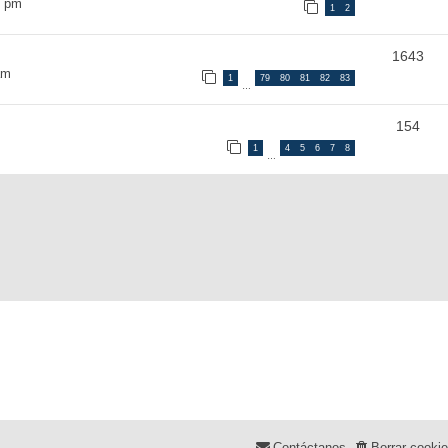
0 pm
1
2
1643
am
1
79
80
81
82
83
…
154
1
4
5
6
7
8
…
Contáctanos
Borrar cooki