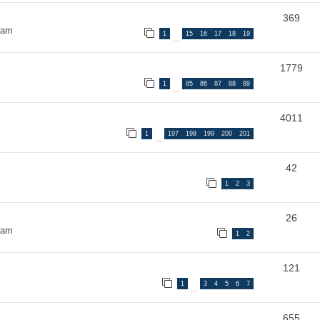
369
 am
1
15
16
17
18
19
…
1779
1
85
86
87
88
89
…
4011
1
197
198
199
200
201
…
42
1
2
3
26
 am
1
2
121
1
3
4
5
6
7
…
655