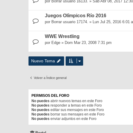
por
Borrar usuario 16133.
»
Sab Abr 08, 2017 12:3
Juegos Olímpicos Río 2016
por
Borrar usuario 17174.
»
Lun Jul 25, 2016 6:01 
WWE Wrestling
por
Edge
»
Dom Mar 23, 2008 7:31 pm
Nuevo Tema
Volver a Índice general
PERMISOS DEL FORO
No puedes
abrir nuevos temas en este Foro
No puedes
responder a temas en este Foro
No puedes
editar sus mensajes en este Foro
No puedes
borrar sus mensajes en este Foro
No puedes
enviar adjuntos en este Foro
Portal