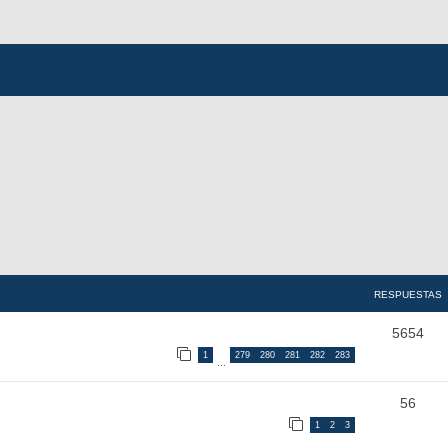
RESPUESTAS
5654
1
279
280
281
282
283
…
56
1
2
3