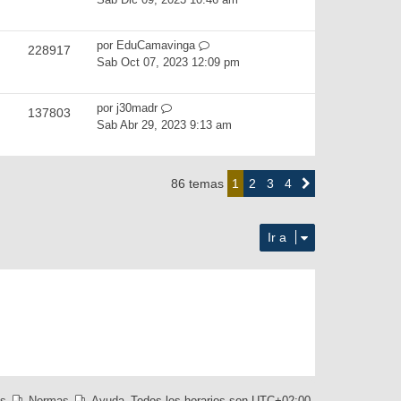
por
EduCamavinga
228917
Sab Oct 07, 2023 12:09 pm
por
j30madr
137803
Sab Abr 29, 2023 9:13 am
2
3
4
86 temas
1
Siguiente
Ir a
es
Normas
Ayuda
Todos los horarios son
UTC+02:00