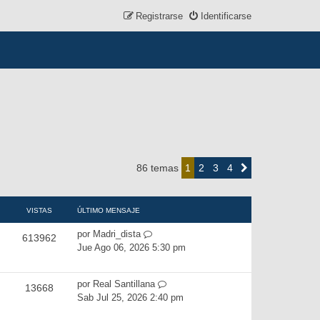
Registrarse
Identificarse
2
3
4
86 temas
1
Siguiente
VISTAS
ÚLTIMO MENSAJE
por
Madri_dista
613962
Jue Ago 06, 2026 5:30 pm
por
Real Santillana
13668
Sab Jul 25, 2026 2:40 pm