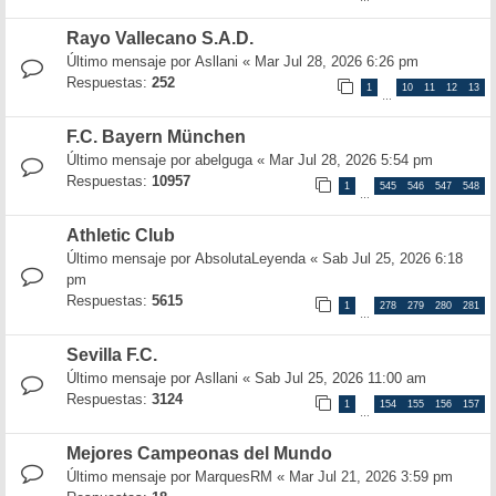
Rayo Vallecano S.A.D.
Último mensaje por
Asllani
«
Mar Jul 28, 2026 6:26 pm
Respuestas:
252
1
10
11
12
13
…
F.C. Bayern München
Último mensaje por
abelguga
«
Mar Jul 28, 2026 5:54 pm
Respuestas:
10957
1
545
546
547
548
…
Athletic Club
Último mensaje por
AbsolutaLeyenda
«
Sab Jul 25, 2026 6:18
pm
Respuestas:
5615
1
278
279
280
281
…
Sevilla F.C.
Último mensaje por
Asllani
«
Sab Jul 25, 2026 11:00 am
Respuestas:
3124
1
154
155
156
157
…
Mejores Campeonas del Mundo
Último mensaje por
MarquesRM
«
Mar Jul 21, 2026 3:59 pm